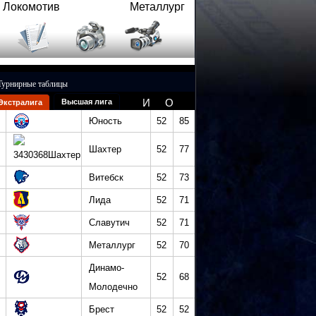
Локомотив
Металлург
Турнирные таблицы
И
О
Высшая лига
Экстралига
Юность
52
85
Шахтер
52
77
Витебск
52
73
Лида
52
71
Славутич
52
71
Металлург
52
70
Динамо-
52
68
Молодечно
Брест
52
52