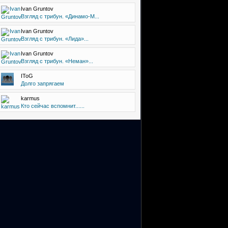
Ivan Gruntov
Взгляд с трибун. «Динамо-М...
Ivan Gruntov
Взгляд с трибун. «Лида»...
Ivan Gruntov
Взгляд с трибун. «Неман»...
IToG
Долго запрягаем
karmus
Кто сейчас вспомнит......