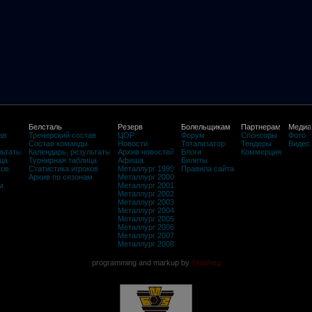
Белсталь
Резерв
Болельщикам
Партнерам
Медиа
ав
Тренерский состав
ЦОР
Форум
Спонсоры
Фото
Состав команды
Новости
Тотализатор
Тендеры
Видео
льтаты
Календарь, результаты
Архив новостей
Блоги
Коммерция
ца
Турнирная таблица
Афиша
Билеты
ков
Статистика игроков
Металлург 1999
Правила сайта
Архив по сезонам
Металлург 2000
м
Металлург 2001
Металлург 2002
Металлург 2003
Металлург 2004
Металлург 2005
Металлург 2006
Металлург 2007
Металлург 2008
programming and markup by
©rasheg