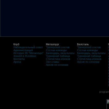
Клуб
Металлург
Белсталь
Наблюдательный совет
Тренерский состав
Тренерский состав
Администрация
Состав команды
Состав команды
История ХК "Металлург"
Календарь, результаты
Календарь, результаты
Хоккей в Жлобине
Турнирная таблица
Турнирная таблица
Контакты
Статистика игроков
Статистика игроков
Арена
Зал славы
Архив по сезонам
Архив по сезонам
program