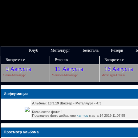
Клуб
Металлург
Белсталь
Резерв
Б
Воскресенье
Вторник
Воскресенье
9 Августа
11 Августа
16 Августа
Химик-Металлург
Могилев-Металлург
Металлург-Гомель
Информация
Альбом: 13.3.19 Шахтер - Металлург - 4:3
Количество фото: 1
Последнее фото добавлено
karmus
марта 14 2019 11:07:55
Просмотр альбома