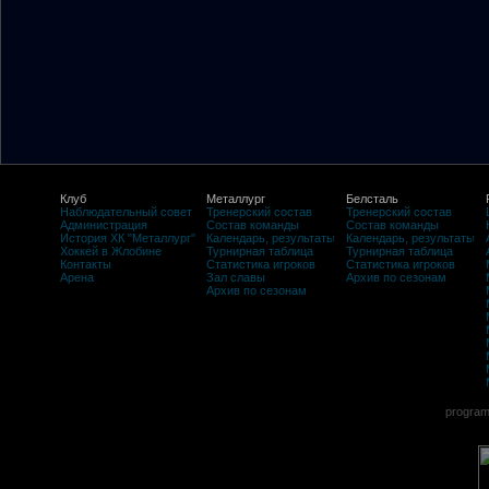
Клуб
Металлург
Белсталь
Наблюдательный совет
Тренерский состав
Тренерский состав
Администрация
Состав команды
Состав команды
История ХК "Металлург"
Календарь, результаты
Календарь, результаты
Хоккей в Жлобине
Турнирная таблица
Турнирная таблица
Контакты
Статистика игроков
Статистика игроков
Арена
Зал славы
Архив по сезонам
Архив по сезонам
program