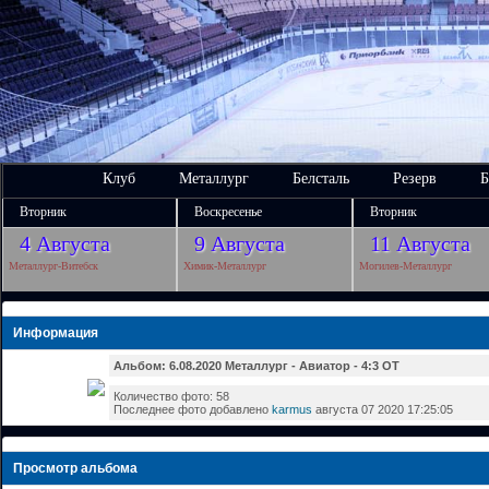
Клуб
Металлург
Белсталь
Резерв
Б
Вторник
Воскресенье
Вторник
4 Августа
9 Августа
11 Августа
Металлург-Витебск
Химик-Металлург
Могилев-Металлург
Информация
Альбом: 6.08.2020 Металлург - Авиатор - 4:3 ОТ
Количество фото: 58
Последнее фото добавлено
karmus
августа 07 2020 17:25:05
Просмотр альбома