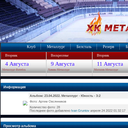
Клуб
Металлург
Белсталь
Резерв
Б
Вторник
Воскресенье
Вторник
4 Августа
9 Августа
11 Августа
Металлург-Витебск
Химик-Металлург
Могилев-Металлург
Информация
Альбом: 23.04.2022. Металлург - Юность - 3:2
Фото: Артем Овсянников
Количество фото: 28
Последнее фото добавлено
Ivan Gruntov
апреля 24 2022 01:32:17
Просмотр альбома