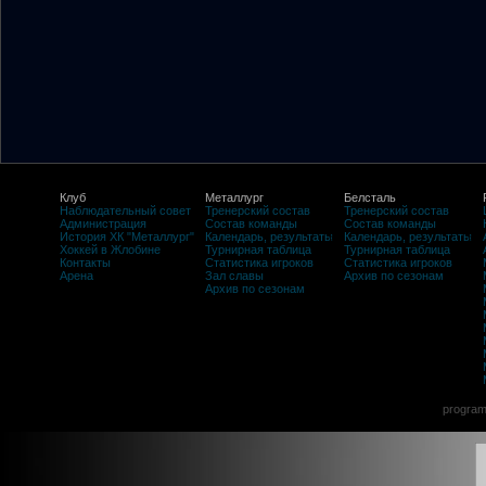
Клуб
Металлург
Белсталь
Наблюдательный совет
Тренерский состав
Тренерский состав
Администрация
Состав команды
Состав команды
История ХК "Металлург"
Календарь, результаты
Календарь, результаты
Хоккей в Жлобине
Турнирная таблица
Турнирная таблица
Контакты
Статистика игроков
Статистика игроков
Арена
Зал славы
Архив по сезонам
Архив по сезонам
program