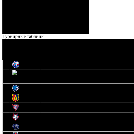
Кузьменко (Веремеенко)
Броски:
18 - 30
Штраф:
14 - 35
Лучшие
Ерохо – Стефанович
игроки:
Турнирные таблицы
И
Экстралига
О
Высшая лига
1
Юность
2
Шахтер
3
Витебск
4
Лида
5
Славутич
6
Металлург
7
Динамо-Молодечно