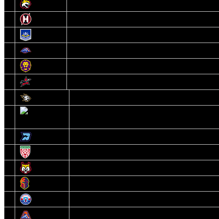
9
Гомель
10
Неман
11
Химик
12
Локомотив
13
Могилев
14
Авиатор
1
Белсталь
2
Ястребы
3
Динамо-Олимпик
4
U18
5
Рыси
6
Рыцари
7
Юниор
8
Локо