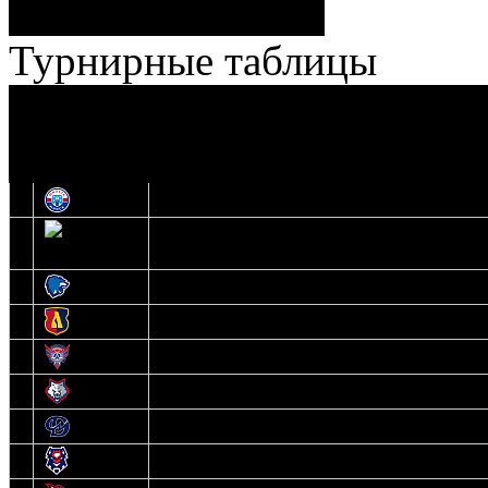
Лучшие
Ерохо – Стефанович
игроки:
Турнирные таблицы
И
Экстралига
Высшая лига
О
1
Юность
2
Шахтер
3
Витебск
4
Лида
5
Славутич
6
Металлург
7
Динамо-Молодечно
8
Брест