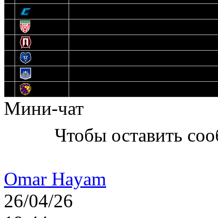
9
Соболь
10
U17
11
Прогресс
12
Медведи
13
Нефтехимик
14
Днепровские Львы
Мини-чат
Чтобы оставить со
Omar Hayam
26/04/26