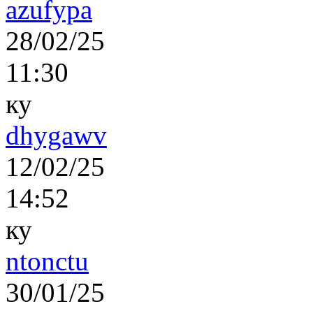
azufypa
28/02/25
11:30
ку
dhygawv
12/02/25
14:52
ку
ntonctu
30/01/25