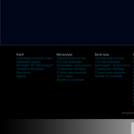
Клуб
Металлург
Белсталь
Наблюдательный совет
Тренерский состав
Тренерский состав
Администрация
Состав команды
Состав команды
История ХК "Металлург"
Календарь, результаты
Календарь, результаты
Хоккей в Жлобине
Турнирная таблица
Турнирная таблица
Контакты
Статистика игроков
Статистика игроков
Арена
Зал славы
Архив по сезонам
Архив по сезонам
program