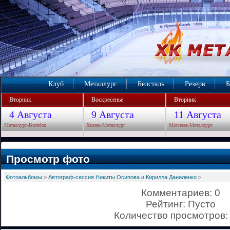
Клуб
Металлург
Белсталь
Резерв
Б
Вторник
Воскресенье
Вторник
4 Августа
9 Августа
11 Августа
Металлург-Витебск
Химик-Металлург
Могилев-Металлург
Просмотр фото
Фотоальбомы
>
Автограф-сессия Никиты Осипова и Кирилла Даниленко
>
Комментариев: 0
Рейтинг: Пусто
Количество просмотров: