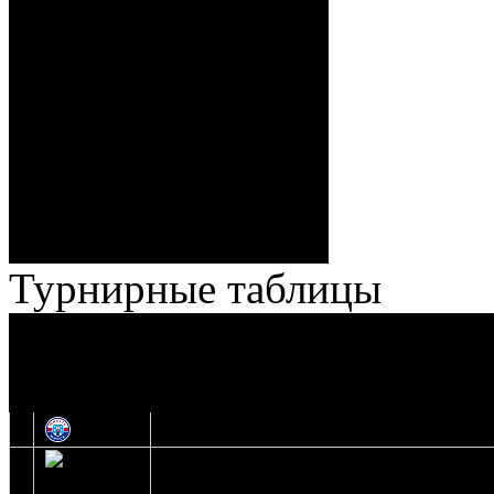
Спешилов (Борозна, Ерохо),
ГБ, 1:8 – 55:43 Веремеенко
(Кузьменко, Бодиловский),
ГБ, 1:9 – 56:03 Гришков
(Бякин, Тимирев), 2:9 –
57:34 Ерохо (А. Буйницкий,
Ноздрачев), 2:10 – 57:55
Кузьменко (Веремеенко)
Броски:
18 - 30
Штраф:
14 - 35
Лучшие
Ерохо – Стефанович
игроки:
Турнирные таблицы
И
Экстралига
Высшая лига
О
1
Юность
2
Шахтер