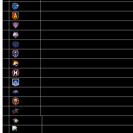
3
Витебск
4
Лида
5
Славутич
6
Металлург
7
Динамо-Молодечно
8
Брест
9
Гомель
10
Неман
11
Химик
12
Локомотив
13
Могилев
14
Авиатор
1
Белсталь
2
Ястребы