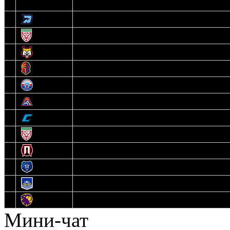
3
Динамо-Олимпик
4
U18
5
Рыси
6
Рыцари
7
Юниор
8
Локо
9
Соболь
10
U17
11
Прогресс
12
Медведи
13
Нефтехимик
14
Днепровские Львы
Мини-чат