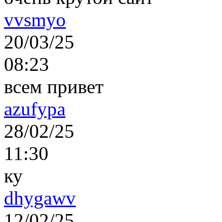
vvsmyo
20/03/25
08:23
всем привет
azufypa
28/02/25
11:30
ку
dhygawv
12/02/25