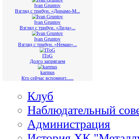
Ivan Gruntov
Взгляд с трибун. «Динамо-М...
Ivan Gruntov
Взгляд с трибун. «Лида»...
Ivan Gruntov
Взгляд с трибун. «Неман»...
IToG
Долго запрягаем
karmus
Кто сейчас вспомнит......
Клуб
Наблюдательный сов
Администрация
История ХК "Металл