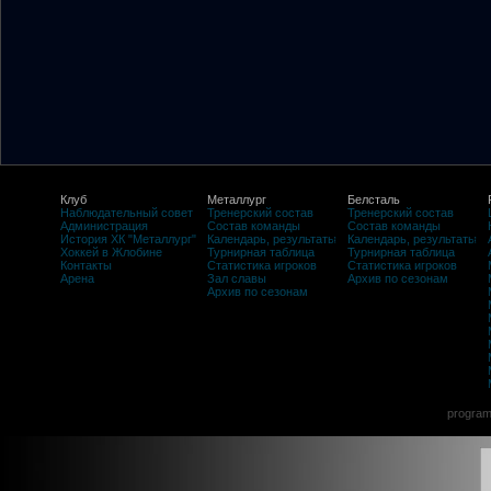
Клуб
Металлург
Белсталь
Наблюдательный совет
Тренерский состав
Тренерский состав
Администрация
Состав команды
Состав команды
История ХК "Металлург"
Календарь, результаты
Календарь, результаты
Хоккей в Жлобине
Турнирная таблица
Турнирная таблица
Контакты
Статистика игроков
Статистика игроков
Арена
Зал славы
Архив по сезонам
Архив по сезонам
program