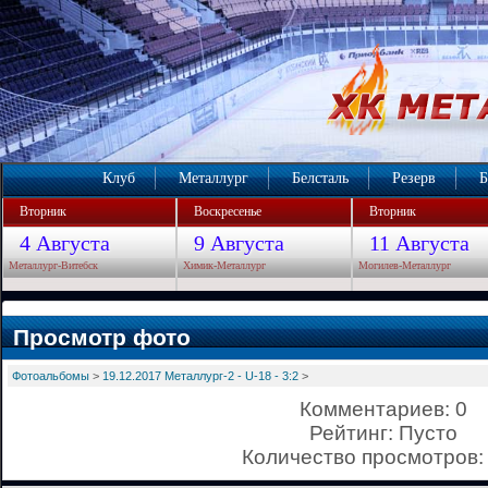
Клуб
Металлург
Белсталь
Резерв
Б
Вторник
Воскресенье
Вторник
4 Августа
9 Августа
11 Августа
Металлург-Витебск
Химик-Металлург
Могилев-Металлург
Просмотр фото
Фотоальбомы
>
19.12.2017 Металлург-2 - U-18 - 3:2
>
Комментариев: 0
Рейтинг: Пусто
Количество просмотров: