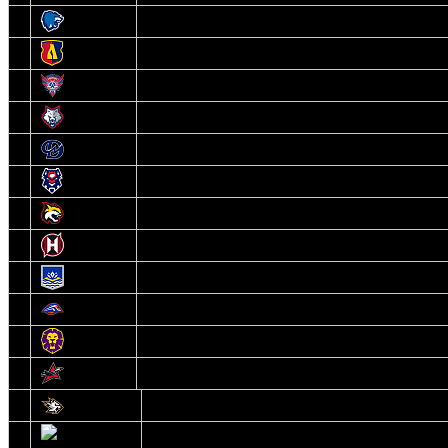
3
Витебск
4
Лида
5
Славутич
6
Металлург
7
Динамо-Молодечно
8
Брест
9
Гомель
10
Неман
11
Химик
12
Локомотив
13
Могилев
14
Авиатор
1
Белсталь
2
Ястребы