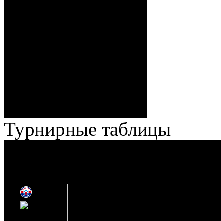
Спешилов (Борозна, Ерохо),
ГБ, 1:8 – 55:43 Веремеенко
(Кузьменко, Бодиловский),
ГБ, 1:9 – 56:03 Гришков
(Бякин, Тимирев), 2:9 –
57:34 Ерохо (А. Буйницкий,
Ноздрачев), 2:10 – 57:55
Кузьменко (Веремеенко)
Броски:
18 - 30
Штраф:
14 - 35
Лучшие
Ерохо – Стефанович
игроки:
Турнирные таблицы
И
Экстралига
Высшая лига
О
1
Юность
2
Шахтер