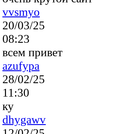
vvsmyo
20/03/25
08:23
всем привет
azufypa
28/02/25
11:30
ку
dhygawv
12/02/25