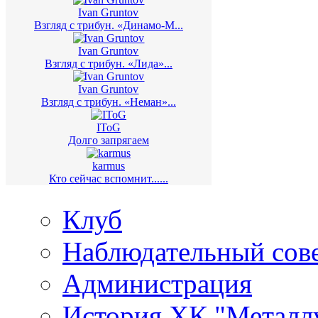
Ivan Gruntov
Взгляд с трибун. «Динамо-М...
Ivan Gruntov
Взгляд с трибун. «Лида»...
Ivan Gruntov
Взгляд с трибун. «Неман»...
IToG
Долго запрягаем
karmus
Кто сейчас вспомнит......
Клуб
Наблюдательный сов
Администрация
История ХК "Металл