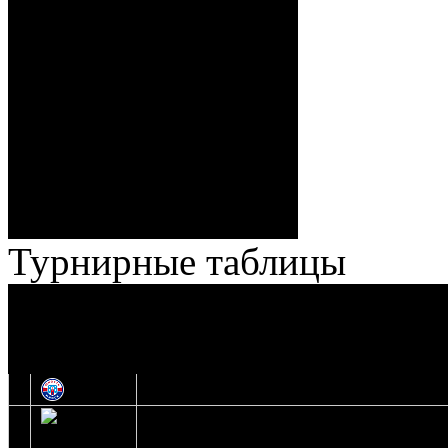
Спешилов (Борозна, Ерохо),
ГБ, 1:8 – 55:43 Веремеенко
(Кузьменко, Бодиловский),
ГБ, 1:9 – 56:03 Гришков
(Бякин, Тимирев), 2:9 –
57:34 Ерохо (А. Буйницкий,
Ноздрачев), 2:10 – 57:55
Кузьменко (Веремеенко)
Броски:
18 - 30
Штраф:
14 - 35
Лучшие
Ерохо – Стефанович
игроки:
Турнирные таблицы
И
Экстралига
Высшая лига
О
1
Юность
2
Шахтер