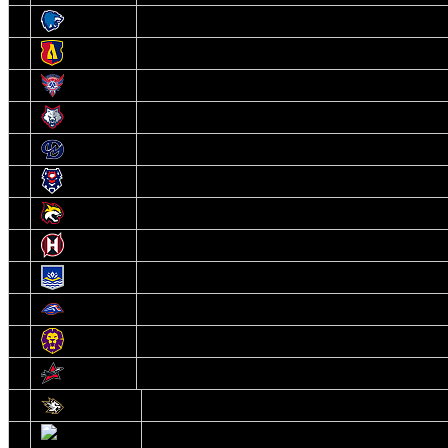
3
Витебск
4
Лида
5
Славутич
6
Металлург
7
Динамо-Молодечно
8
Брест
9
Гомель
10
Неман
11
Химик
12
Локомотив
13
Могилев
14
Авиатор
1
Белсталь
2
Ястребы