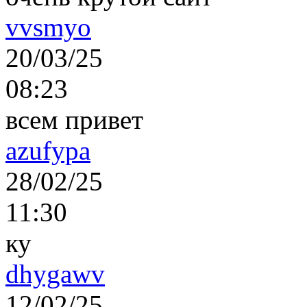
vvsmyo
20/03/25
08:23
всем привет
azufypa
28/02/25
11:30
ку
dhygawv
12/02/25