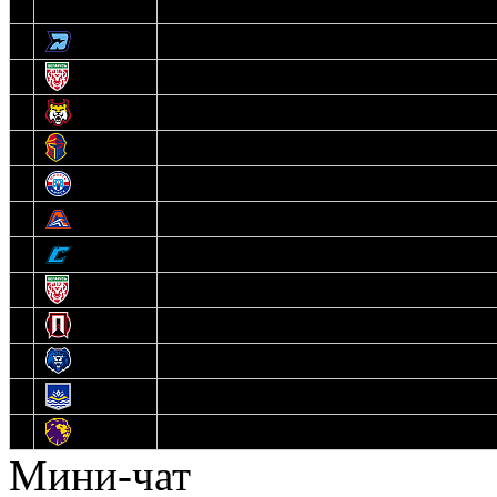
3
Динамо-Олимпик
4
U18
5
Рыси
6
Рыцари
7
Юниор
8
Локо
9
Соболь
10
U17
11
Прогресс
12
Медведи
13
Нефтехимик
14
Днепровские Львы
Мини-чат