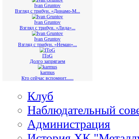
Ivan Gruntov
Взгляд с трибун. «Динамо-М...
Ivan Gruntov
Взгляд с трибун. «Лида»...
Ivan Gruntov
Взгляд с трибун. «Неман»...
IToG
Долго запрягаем
karmus
Кто сейчас вспомнит......
Клуб
Наблюдательный сов
Администрация
История ХК "Металл