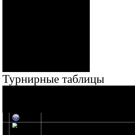
Спешилов (Борозна, Ерохо),
ГБ, 1:8 – 55:43 Веремеенко
(Кузьменко, Бодиловский),
ГБ, 1:9 – 56:03 Гришков
(Бякин, Тимирев), 2:9 –
57:34 Ерохо (А. Буйницкий,
Ноздрачев), 2:10 – 57:55
Кузьменко (Веремеенко)
Броски:
18 - 30
Штраф:
14 - 35
Лучшие
Ерохо – Стефанович
игроки:
Турнирные таблицы
И
Экстралига
Высшая лига
О
1
Юность
2
Шахтер