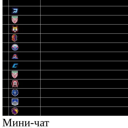
3
Динамо-Олимпик
4
U18
5
Рыси
6
Рыцари
7
Юниор
8
Локо
9
Соболь
10
U17
11
Прогресс
12
Медведи
13
Нефтехимик
14
Днепровские Львы
Мини-чат