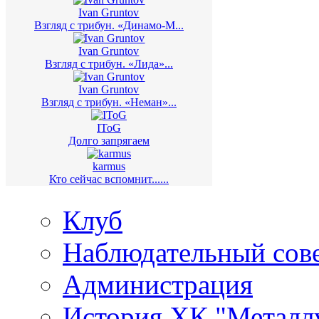
Ivan Gruntov
Взгляд с трибун. «Динамо-М...
Ivan Gruntov
Взгляд с трибун. «Лида»...
Ivan Gruntov
Взгляд с трибун. «Неман»...
IToG
Долго запрягаем
karmus
Кто сейчас вспомнит......
Клуб
Наблюдательный сов
Администрация
История ХК "Металл