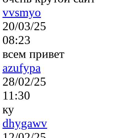
vvsmyo
20/03/25
08:23
всем привет
azufypa
28/02/25
11:30
ку
dhygawv
12/02/25