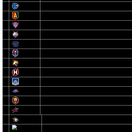
3
Витебск
4
Лида
5
Славутич
6
Металлург
7
Динамо-Молодечно
8
Брест
9
Гомель
10
Неман
11
Химик
12
Локомотив
13
Могилев
14
Авиатор
1
Белсталь
2
Ястребы