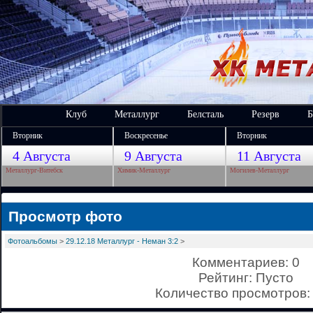
Клуб
Металлург
Белсталь
Резерв
Б
Вторник
Воскресенье
Вторник
4 Августа
9 Августа
11 Августа
Металлург-Витебск
Химик-Металлург
Могилев-Металлург
Просмотр фото
Фотоальбомы
>
29.12.18 Металлург - Неман 3:2
>
Комментариев: 0
Рейтинг: Пусто
Количество просмотров: