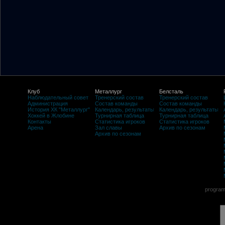
Клуб
Металлург
Белсталь
Наблюдательный совет
Тренерский состав
Тренерский состав
Администрация
Состав команды
Состав команды
История ХК "Металлург"
Календарь, результаты
Календарь, результаты
Хоккей в Жлобине
Турнирная таблица
Турнирная таблица
Контакты
Статистика игроков
Статистика игроков
Арена
Зал славы
Архив по сезонам
Архив по сезонам
program