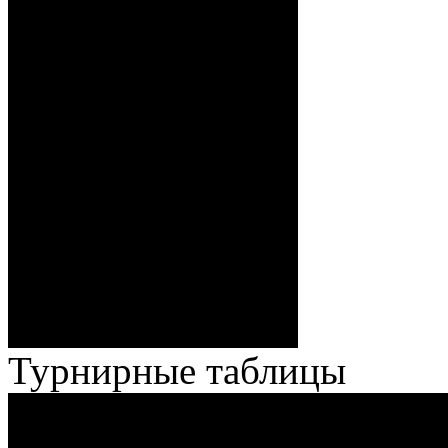
Волченков), 0:5 – 19:39 И.
Павлов (Кузьменко), ГБ2, 0:6
– 34:40 Гришков (Бякин,
Волченков), 0:7 – 35:18
Броски:
Стефанович (Кузьменко,
Веремеенко), 1:7 – 38:08
Спешилов (Борозна, Ерохо),
ГБ, 1:8 – 55:43 Веремеенко
(Кузьменко, Бодиловский),
ГБ, 1:9 – 56:03 Гришков
(Бякин, Тимирев), 2:9 –
57:34 Ерохо (А. Буйницкий,
Ноздрачев), 2:10 – 57:55
Кузьменко (Веремеенко)
Броски:
18 - 30
Штраф:
14 - 35
Лучшие
Ерохо – Стефанович
игроки:
Турнирные таблицы
И
Экстралига
Высшая лига