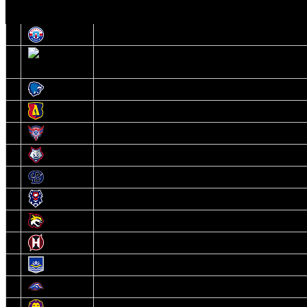
О
1
Юность
2
Шахтер
3
Витебск
4
Лида
5
Славутич
6
Металлург
7
Динамо-Молодечно
8
Брест
9
Гомель
10
Неман
11
Химик
12
Локомотив