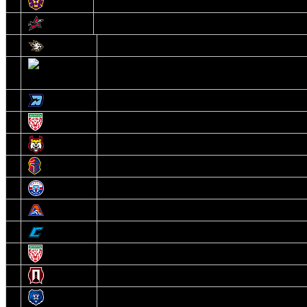
13
Могилев
14
Авиатор
1
Белсталь
2
Ястребы
3
Динамо-Олимпик
4
U18
5
Рыси
6
Рыцари
7
Юниор
8
Локо
9
Соболь
10
U17
11
Прогресс
12
Медведи