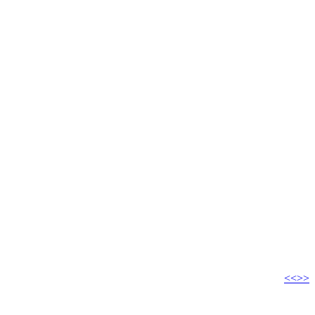
<<
>>