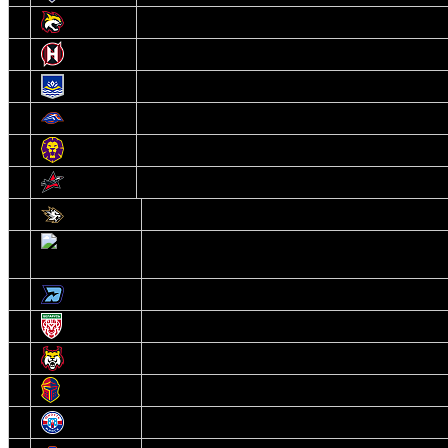
9
Гомель
10
Неман
11
Химик
12
Локомотив
13
Могилев
14
Авиатор
1
Белсталь
2
Ястребы
3
Динамо-Олимпик
4
U18
5
Рыси
6
Рыцари
7
Юниор