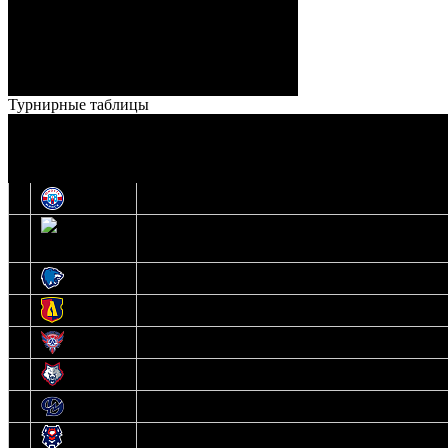
Броски:
18 - 30
Штраф:
14 - 35
Лучшие
Ерохо – Стефанович
игроки:
Турнирные таблицы
И
Экстралига
О
Высшая лига
1
Юность
2
Шахтер
3
Витебск
4
Лида
5
Славутич
6
Металлург
7
Динамо-Молодечно
8
Брест