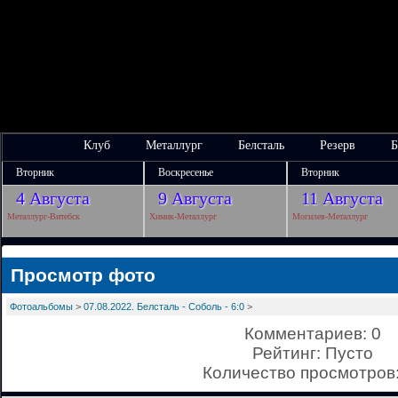
Клуб
Металлург
Белсталь
Резерв
Б
Вторник
Воскресенье
Вторник
4 Августа
9 Августа
11 Августа
Металлург-Витебск
Химик-Металлург
Могилев-Металлург
Просмотр фото
Фотоальбомы
>
07.08.2022. Белсталь - Соболь - 6:0
>
Комментариев: 0
Рейтинг: Пусто
Количество просмотров: