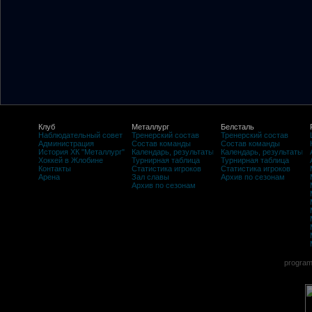
Клуб
Металлург
Белсталь
Наблюдательный совет
Тренерский состав
Тренерский состав
Администрация
Состав команды
Состав команды
История ХК "Металлург"
Календарь, результаты
Календарь, результаты
Хоккей в Жлобине
Турнирная таблица
Турнирная таблица
Контакты
Статистика игроков
Статистика игроков
Арена
Зал славы
Архив по сезонам
Архив по сезонам
program