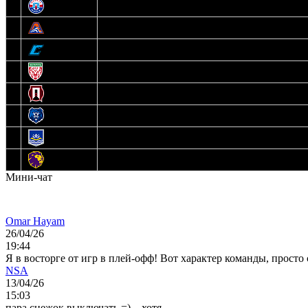
7
Юниор
8
Локо
9
Соболь
10
U17
11
Прогресс
12
Медведи
13
Нефтехимик
14
Днепровские Львы
Мини-чат
Omar Hayam
26/04/26
19:44
Я в восторге от игр в плей-офф! Вот характер команды, прост
NSA
13/04/26
15:03
пара снежок выключать =)... хотя...