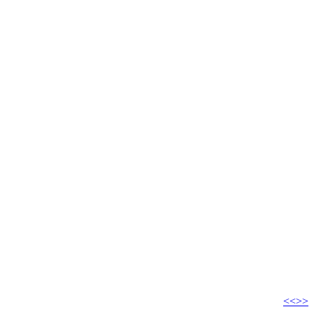
<<
>>