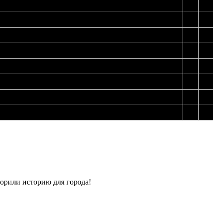
52
59
52
55
52
53
52
49
52
45
52
43
52
33
52
13
ворили историю для города!