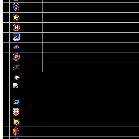
8
Брест
9
Гомель
10
Неман
11
Химик
12
Локомотив
13
Могилев
14
Авиатор
1
Белсталь
2
Ястребы
3
Динамо-Олимпик
4
U18
5
Рыси
6
Рыцари