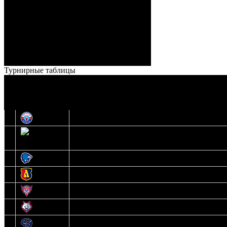
Ноздрачев), 2:10 – 57:55
Кузьменко (Веремеенко)
Броски:
18 - 30
Штраф:
14 - 35
Лучшие
Ерохо – Стефанович
игроки:
Турнирные таблицы
И
Экстралига
О
Высшая лига
1
Юность
2
Шахтер
3
Витебск
4
Лида
5
Славутич
6
Металлург
7
Динамо-Молодечно