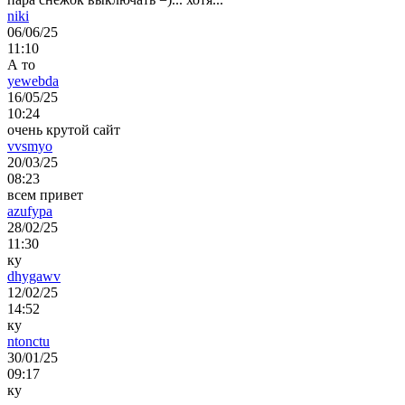
niki
06/06/25
11:10
А то
yewebda
16/05/25
10:24
очень крутой сайт
vvsmyo
20/03/25
08:23
всем привет
azufypa
28/02/25
11:30
ку
dhygawv
12/02/25
14:52
ку
ntonctu
30/01/25
09:17
ку