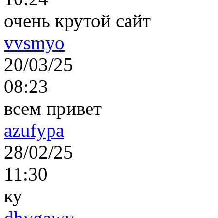
очень крутой сайт
vvsmyo
20/03/25
08:23
всем привет
azufypa
28/02/25
11:30
ку
dhygawv