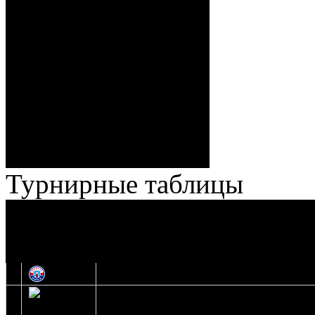
Спешилов (Борозна, Ерохо),
ГБ, 1:8 – 55:43 Веремеенко
(Кузьменко, Бодиловский),
ГБ, 1:9 – 56:03 Гришков
(Бякин, Тимирев), 2:9 –
57:34 Ерохо (А. Буйницкий,
Ноздрачев), 2:10 – 57:55
Кузьменко (Веремеенко)
Броски:
18 - 30
Штраф:
14 - 35
Лучшие
Ерохо – Стефанович
игроки:
Турнирные таблицы
И
Экстралига
Высшая лига
О
1
Юность
2
Шахтер