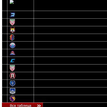
2
Ястребы
3
Динамо-Олимпик
4
U18
5
Рыси
6
Рыцари
7
Юниор
8
Локо
9
Соболь
10
U17
11
Прогресс
12
Медведи
13
Нефтехимик
14
Днепровские Львы