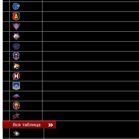
3
Витебск
4
Лида
5
Славутич
6
Металлург
7
Динамо-Молодечно
8
Брест
9
Гомель
10
Неман
11
Химик
12
Локомотив
13
Могилев
14
Авиатор
1
Белсталь