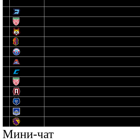
3
Динамо-Олимпик
4
U18
5
Рыси
6
Рыцари
7
Юниор
8
Локо
9
Соболь
10
U17
11
Прогресс
12
Медведи
13
Нефтехимик
14
Днепровские Львы
Мини-чат