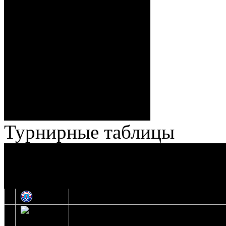
Спешилов (Борозна, Ерохо),
ГБ, 1:8 – 55:43 Веремеенко
(Кузьменко, Бодиловский),
ГБ, 1:9 – 56:03 Гришков
(Бякин, Тимирев), 2:9 –
57:34 Ерохо (А. Буйницкий,
Ноздрачев), 2:10 – 57:55
Кузьменко (Веремеенко)
Броски:
18 - 30
Штраф:
14 - 35
Лучшие
Ерохо – Стефанович
игроки:
Турнирные таблицы
И
Экстралига
Высшая лига
О
1
Юность
2
Шахтер