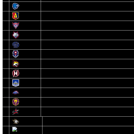
3
Витебск
4
Лида
5
Славутич
6
Металлург
7
Динамо-Молодечно
8
Брест
9
Гомель
10
Неман
11
Химик
12
Локомотив
13
Могилев
14
Авиатор
1
Белсталь
2
Ястребы