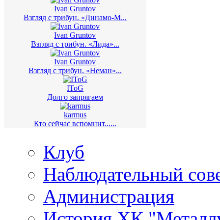
Ivan Gruntov
Взгляд с трибун. «Динамо-М...
Ivan Gruntov
Взгляд с трибун. «Лида»...
Ivan Gruntov
Взгляд с трибун. «Неман»...
IToG
Долго запрягаем
karmus
Кто сейчас вспомнит......
Клуб
Наблюдательный сов
Администрация
История ХК "Металл