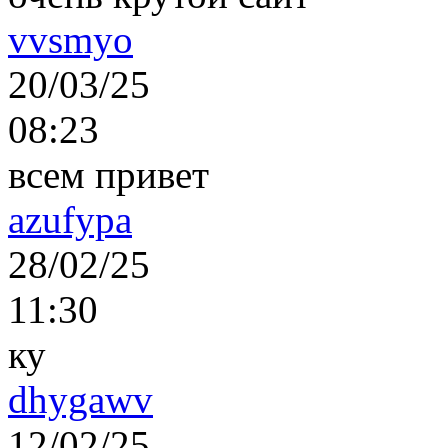
vvsmyo
20/03/25
08:23
всем привет
azufypa
28/02/25
11:30
ку
dhygawv
12/02/25