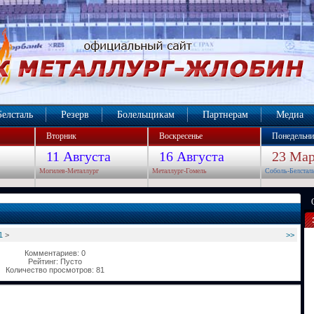
Белсталь
Резерв
Болельщикам
Партнерам
Медиа
Вторник
Воскресенье
Понедельни
11 Августа
16 Августа
23 Мар
Могилев-Металлург
Металлург-Гомель
Соболь-Белстал
1
>
>>
Комментариев: 0
Рейтинг: Пусто
Количество просмотров: 81