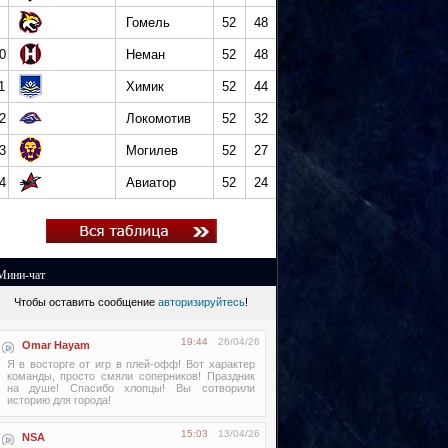
Гомель
52
48
0
Неман
52
48
1
Химик
52
44
2
Локомотив
52
32
3
Могилев
52
27
4
Авиатор
52
24
Мини-чат
Чтобы оставить сообщение
авторизируйтесь
!
19:44
26/04/26
Omar Hayam
Я в восторге от игр в плей-офф! Вот характер
команды, просто смяли соперников! Праздник
на душе! Спасибо хлопцы! Вы сотворили
историю для города!
15:03
13/04/26
NSA