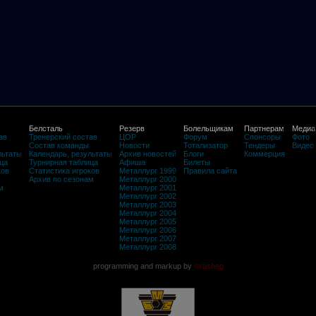
Белсталь
Резерв
Болельщикам
Партнерам
Медиа
ав
Тренерский состав
ЦОР
Форум
Спонсоры
Фото
Состав команды
Новости
Тотализатор
Тендеры
Видео
льтаты
Календарь, результаты
Архив новостей
Блоги
Коммерция
ца
Турнирная таблица
Афиша
Билеты
ков
Статистика игроков
Металлург 1999
Правила сайта
Архив по сезонам
Металлург 2000
м
Металлург 2001
Металлург 2002
Металлург 2003
Металлург 2004
Металлург 2005
Металлург 2006
Металлург 2007
Металлург 2008
programming and markup by
©rasheg