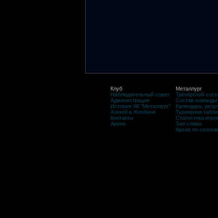
Клуб
Металлург
Наблюдательный совет
Тренерский сост
Администрация
Состав команды
История ХК "Металлург"
Календарь, резу
Хоккей в Жлобине
Турнирная табли
Контакты
Статистика игро
Арена
Зал славы
Архив по сезона