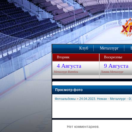
Клуб
Металлург
Вторник
Воскресенье
4 Августа
9 Августа
Металлург-Витебск
Химик-Металлург
Просмотр фото
Фотоальбомы
>
24.04.2023. Неман - Металлург - 0:
Нет комментариев.