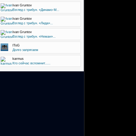
Ivan Gruntov
Взгляд с трибун. «Динамо-М...
Ivan Gruntov
Взгляд с трибун. «Лида»...
Ivan Gruntov
Взгляд с трибун. «Неман»...
IToG
Долго запрягаем
karmus
Кто сейчас вспомнит......