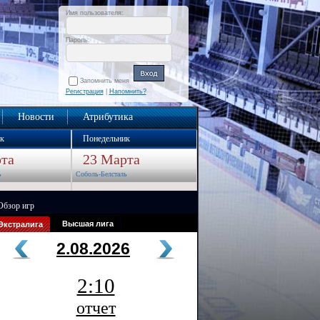
Имя пользователя:
Пароль:
Запомнить меня
Регистрация
|
Напомнить?
Новости
Атрибутика
к
Понедельник
та
23 Марта
ь
Соболь-Белсталь
Обзор игр
Высшая лига
Экстралига
2.08.2026
2:10
отчет