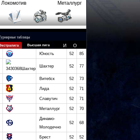
Локомотив
Металлург
Турнирные таблицы
И
О
Высшая лига
Экстралига
Юность
52
85
Шахтер
52
77
Витебск
52
73
Лида
52
71
Славутич
52
71
Металлург
52
70
Динамо-
52
68
Молодечно
Брест
52
52