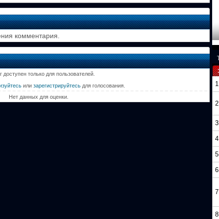
ения комментария.
г доступен только для пользователей.
1
изуйтесь
или
зарегистрируйтесь
для голосования.
Нет данных для оценки.
2
3
4
5
6
7
8