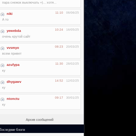
пара снежок выключать =)... хотя...
11:10
06/06/25
niki
А то
10:24
16/05/25
yewebda
очень крутой сайт
08:23
20/03/25
vvsmyo
всем привет
11:30
28/02/25
azufypa
ку
14:52
12/02/25
dhygawv
ку
09:17
30/01/25
ntonctu
ку
Архив сообщений
Последние блоги