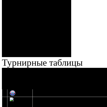
Спешилов (Борозна, Ерохо),
ГБ, 1:8 – 55:43 Веремеенко
(Кузьменко, Бодиловский),
ГБ, 1:9 – 56:03 Гришков
(Бякин, Тимирев), 2:9 –
57:34 Ерохо (А. Буйницкий,
Ноздрачев), 2:10 – 57:55
Кузьменко (Веремеенко)
Броски:
18 - 30
Штраф:
14 - 35
Лучшие
Ерохо – Стефанович
игроки:
Турнирные таблицы
И
Экстралига
Высшая лига
О
1
Юность
2
Шахтер