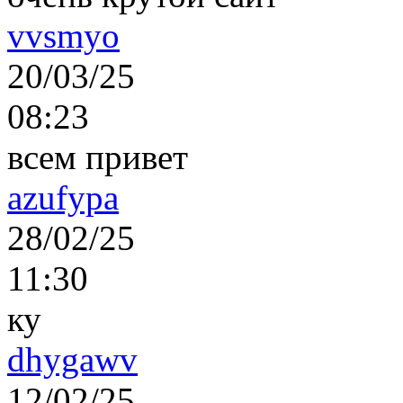
vvsmyo
20/03/25
08:23
всем привет
azufypa
28/02/25
11:30
ку
dhygawv
12/02/25