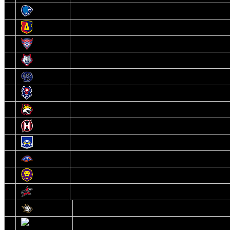
3
Витебск
4
Лида
5
Славутич
6
Металлург
7
Динамо-Молодечно
8
Брест
9
Гомель
10
Неман
11
Химик
12
Локомотив
13
Могилев
14
Авиатор
1
Белсталь
2
Ястребы