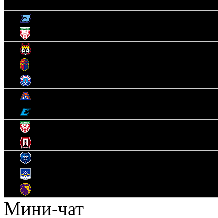
3
Динамо-Олимпик
4
U18
5
Рыси
6
Рыцари
7
Юниор
8
Локо
9
Соболь
10
U17
11
Прогресс
12
Медведи
13
Нефтехимик
14
Днепровские Львы
Мини-чат