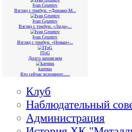
Ivan Gruntov
Взгляд с трибун. «Динамо-М...
Ivan Gruntov
Взгляд с трибун. «Лида»...
Ivan Gruntov
Взгляд с трибун. «Неман»...
IToG
Долго запрягаем
karmus
Кто сейчас вспомнит......
Клуб
Наблюдательный сов
Администрация
История ХК "Металл