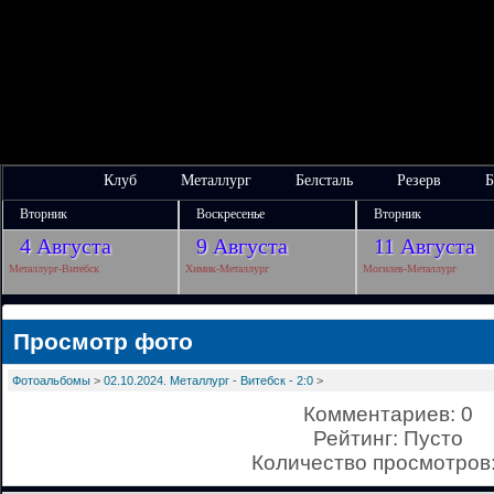
Клуб
Металлург
Белсталь
Резерв
Б
Вторник
Воскресенье
Вторник
4 Августа
9 Августа
11 Августа
Металлург-Витебск
Химик-Металлург
Могилев-Металлург
Просмотр фото
Фотоальбомы
>
02.10.2024. Металлург - Витебск - 2:0
>
Комментариев: 0
Рейтинг: Пусто
Количество просмотров: