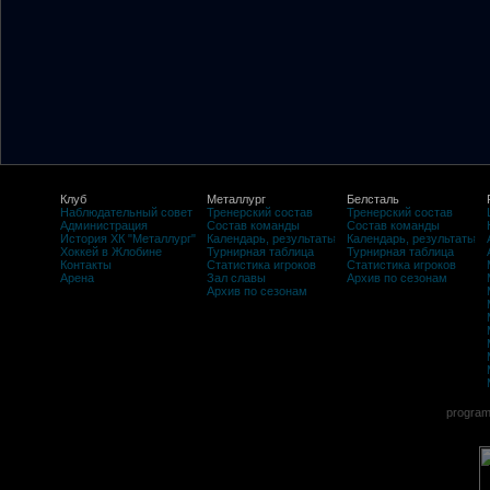
Клуб
Металлург
Белсталь
Наблюдательный совет
Тренерский состав
Тренерский состав
Администрация
Состав команды
Состав команды
История ХК "Металлург"
Календарь, результаты
Календарь, результаты
Хоккей в Жлобине
Турнирная таблица
Турнирная таблица
Контакты
Статистика игроков
Статистика игроков
Арена
Зал славы
Архив по сезонам
Архив по сезонам
program