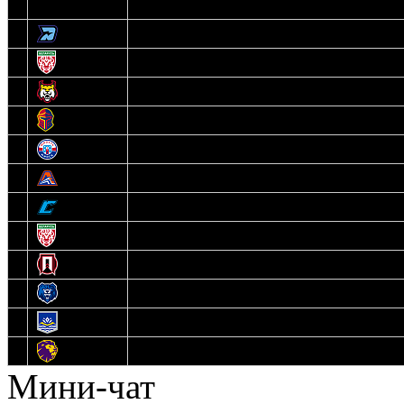
3
Динамо-Олимпик
4
U18
5
Рыси
6
Рыцари
7
Юниор
8
Локо
9
Соболь
10
U17
11
Прогресс
12
Медведи
13
Нефтехимик
14
Днепровские Львы
Мини-чат