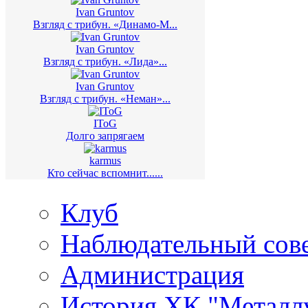
Ivan Gruntov
Взгляд с трибун. «Динамо-М...
Ivan Gruntov
Взгляд с трибун. «Лида»...
Ivan Gruntov
Взгляд с трибун. «Неман»...
IToG
Долго запрягаем
karmus
Кто сейчас вспомнит......
Клуб
Наблюдательный сов
Администрация
История ХК "Металл