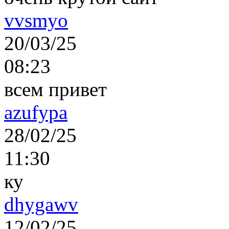
vvsmyo
20/03/25
08:23
всем привет
azufypa
28/02/25
11:30
ку
dhygawv
12/02/25