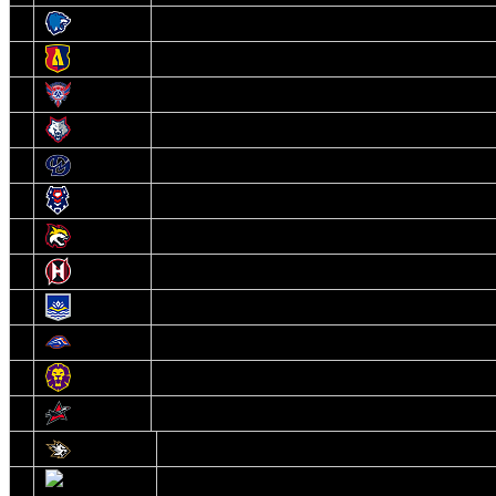
3
Витебск
4
Лида
5
Славутич
6
Металлург
7
Динамо-Молодечно
8
Брест
9
Гомель
10
Неман
11
Химик
12
Локомотив
13
Могилев
14
Авиатор
1
Белсталь
2
Ястребы