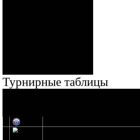
Спешилов (Борозна, Ерохо),
ГБ, 1:8 – 55:43 Веремеенко
(Кузьменко, Бодиловский),
ГБ, 1:9 – 56:03 Гришков
(Бякин, Тимирев), 2:9 –
57:34 Ерохо (А. Буйницкий,
Ноздрачев), 2:10 – 57:55
Кузьменко (Веремеенко)
Броски:
18 - 30
Штраф:
14 - 35
Лучшие
Ерохо – Стефанович
игроки:
Турнирные таблицы
И
Экстралига
Высшая лига
О
1
Юность
2
Шахтер