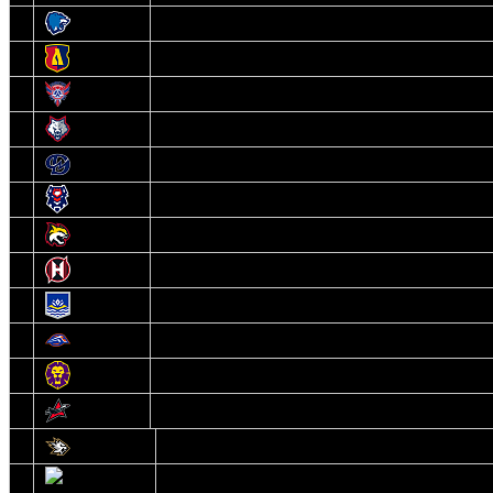
3
Витебск
4
Лида
5
Славутич
6
Металлург
7
Динамо-Молодечно
8
Брест
9
Гомель
10
Неман
11
Химик
12
Локомотив
13
Могилев
14
Авиатор
1
Белсталь
2
Ястребы