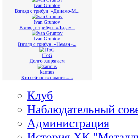
Ivan Gruntov
Взгляд с трибун. «Динамо-М...
Ivan Gruntov
Взгляд с трибун. «Лида»...
Ivan Gruntov
Взгляд с трибун. «Неман»...
IToG
Долго запрягаем
karmus
Кто сейчас вспомнит......
Клуб
Наблюдательный сов
Администрация
История ХК "Металл