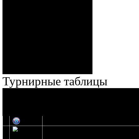
Спешилов (Борозна, Ерохо),
ГБ, 1:8 – 55:43 Веремеенко
(Кузьменко, Бодиловский),
ГБ, 1:9 – 56:03 Гришков
(Бякин, Тимирев), 2:9 –
57:34 Ерохо (А. Буйницкий,
Ноздрачев), 2:10 – 57:55
Кузьменко (Веремеенко)
Броски:
18 - 30
Штраф:
14 - 35
Лучшие
Ерохо – Стефанович
игроки:
Турнирные таблицы
И
Экстралига
Высшая лига
О
1
Юность
2
Шахтер