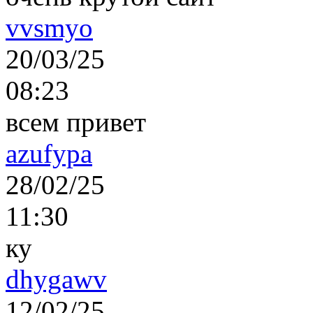
vvsmyo
20/03/25
08:23
всем привет
azufypa
28/02/25
11:30
ку
dhygawv
12/02/25