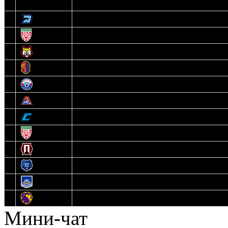
3
Динамо-Олимпик
4
U18
5
Рыси
6
Рыцари
7
Юниор
8
Локо
9
Соболь
10
U17
11
Прогресс
12
Медведи
13
Нефтехимик
14
Днепровские Львы
Мини-чат