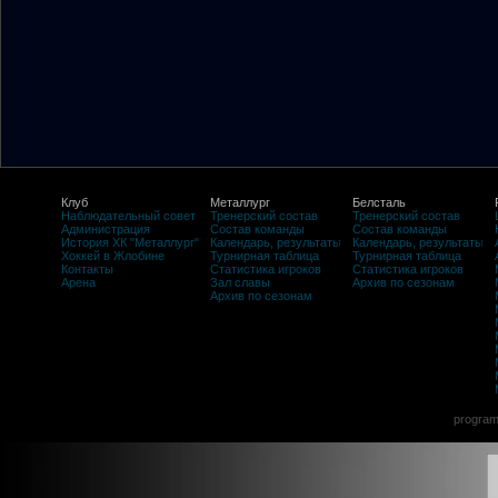
Клуб
Металлург
Белсталь
Наблюдательный совет
Тренерский состав
Тренерский состав
Администрация
Состав команды
Состав команды
История ХК "Металлург"
Календарь, результаты
Календарь, результаты
Хоккей в Жлобине
Турнирная таблица
Турнирная таблица
Контакты
Статистика игроков
Статистика игроков
Арена
Зал славы
Архив по сезонам
Архив по сезонам
program