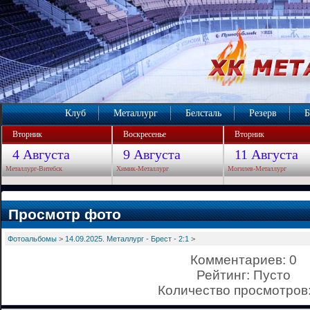
Клуб
Металлург
Белсталь
Резерв
Б
Вторник
Воскресенье
Вторник
4 Августа
9 Августа
11 Августа
Металлург-Витебск
Химик-Металлург
Могилев-Металлург
Просмотр фото
Фотоальбомы
>
14.09.2025. Металлург - Брест - 2:1
>
Комментариев: 0
Рейтинг: Пусто
Количество просмотров: