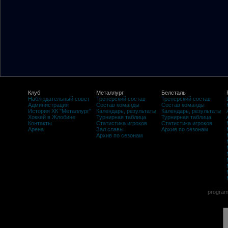
Клуб
Металлург
Белсталь
Наблюдательный совет
Тренерский состав
Тренерский состав
Администрация
Состав команды
Состав команды
История ХК "Металлург"
Календарь, результаты
Календарь, результаты
Хоккей в Жлобине
Турнирная таблица
Турнирная таблица
Контакты
Статистика игроков
Статистика игроков
Арена
Зал славы
Архив по сезонам
Архив по сезонам
program