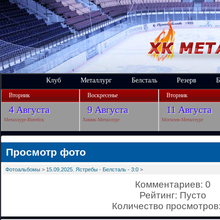
Клуб
Металлург
Белсталь
Резерв
Б
Вторник
Воскресенье
Вторник
4 Августа
9 Августа
11 Августа
Металлург-Витебск
Химик-Металлург
Могилев-Металлург
Просмотр фото
Фотоальбомы
>
15.09.2025. Ястребы - Белсталь - 3:0
>
Комментариев: 0
Рейтинг: Пусто
Количество просмотров: