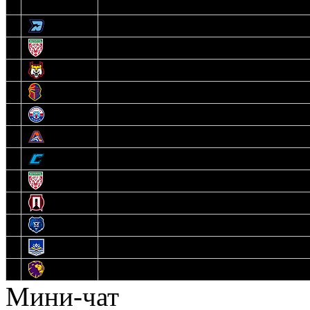
3
Динамо-Олимпик
4
U18
5
Рыси
6
Рыцари
7
Юниор
8
Локо
9
Соболь
10
U17
11
Прогресс
12
Медведи
13
Нефтехимик
14
Днепровские Львы
Мини-чат