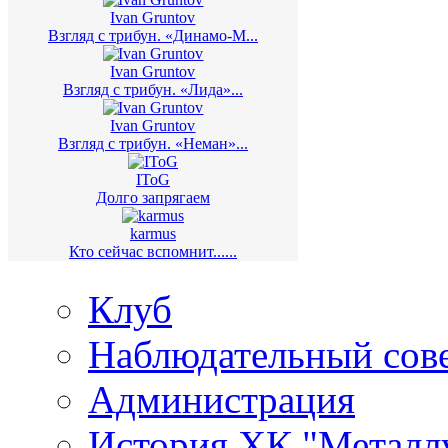
Ivan Gruntov
Взгляд с трибун. «Динамо-М...
Ivan Gruntov
Взгляд с трибун. «Лида»...
Ivan Gruntov
Взгляд с трибун. «Неман»...
IToG
Долго запрягаем
karmus
Кто сейчас вспомнит......
Клуб
Наблюдательный сов
Администрация
История ХК "Металл