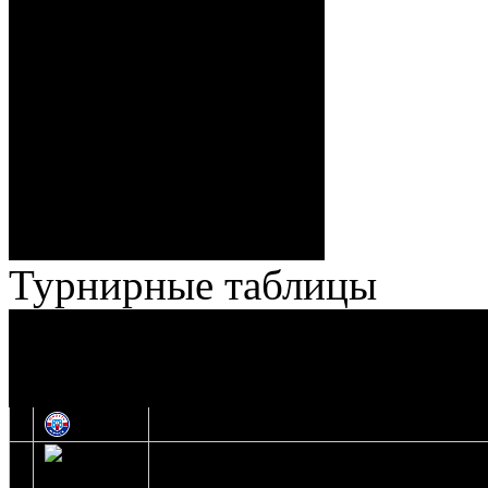
Спешилов (Борозна, Ерохо),
ГБ, 1:8 – 55:43 Веремеенко
(Кузьменко, Бодиловский),
ГБ, 1:9 – 56:03 Гришков
(Бякин, Тимирев), 2:9 –
57:34 Ерохо (А. Буйницкий,
Ноздрачев), 2:10 – 57:55
Кузьменко (Веремеенко)
Броски:
18 - 30
Штраф:
14 - 35
Лучшие
Ерохо – Стефанович
игроки:
Турнирные таблицы
И
Экстралига
Высшая лига
О
1
Юность
2
Шахтер