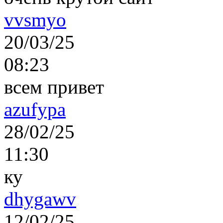
vvsmyo
20/03/25
08:23
всем привет
azufypa
28/02/25
11:30
ку
dhygawv
12/02/25