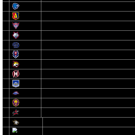
3
Витебск
4
Лида
5
Славутич
6
Металлург
7
Динамо-Молодечно
8
Брест
9
Гомель
10
Неман
11
Химик
12
Локомотив
13
Могилев
14
Авиатор
1
Белсталь
2
Ястребы