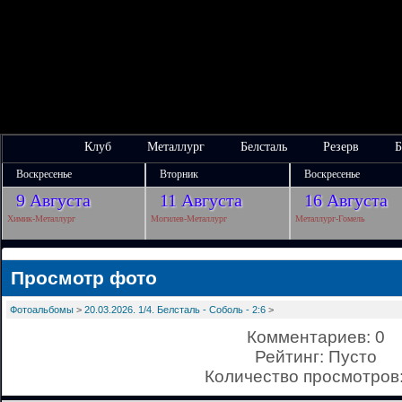
Клуб
Металлург
Белсталь
Резерв
Б
Воскресенье
Вторник
Воскресенье
9 Августа
11 Августа
16 Августа
Химик-Металлург
Могилев-Металлург
Металлург-Гомель
Просмотр фото
Фотоальбомы
>
20.03.2026. 1/4. Белсталь - Соболь - 2:6
>
Комментариев: 0
Рейтинг: Пусто
Количество просмотров: