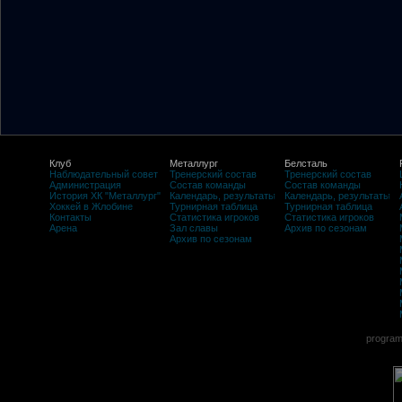
Клуб
Металлург
Белсталь
Наблюдательный совет
Тренерский состав
Тренерский состав
Администрация
Состав команды
Состав команды
История ХК "Металлург"
Календарь, результаты
Календарь, результаты
Хоккей в Жлобине
Турнирная таблица
Турнирная таблица
Контакты
Статистика игроков
Статистика игроков
Арена
Зал славы
Архив по сезонам
Архив по сезонам
program