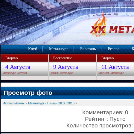
Клуб
Металлург
Белсталь
Резерв
Б
Вторник
Воскресенье
Вторник
4 Августа
9 Августа
11 Августа
Металлург-Витебск
Химик-Металлург
Могилев-Металлург
Просмотр фото
Фотоальбомы
>
Металлург - Неман 28.03.2013
>
Комментариев: 0
Рейтинг: Пусто
Количество просмотров: