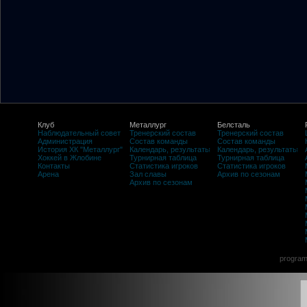
Клуб
Металлург
Белсталь
Наблюдательный совет
Тренерский состав
Тренерский состав
Администрация
Состав команды
Состав команды
История ХК "Металлург"
Календарь, результаты
Календарь, результаты
Хоккей в Жлобине
Турнирная таблица
Турнирная таблица
Контакты
Статистика игроков
Статистика игроков
Арена
Зал славы
Архив по сезонам
Архив по сезонам
program