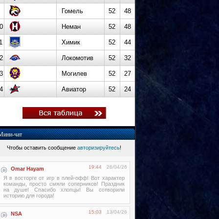
Гомель
52
48
0
Неман
52
48
1
Химик
52
44
2
Локомотив
52
32
3
Могилев
52
27
4
Авиатор
52
24
Мини-чат
Чтобы оставить сообщение
авторизируйтесь
!
19:44
26/04/26
Omar Hayam
Я в восторге от игр в плей-офф! Вот характер
команды, просто смяли соперников! Праздник
на душе! Спасибо хлопцы! Вы сотворили
историю для города!
15:03
13/04/26
NSA