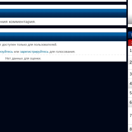
ения комментария.
г доступен только для пользователей.
1
изуйтесь
или
зарегистрируйтесь
для голосования.
Нет данных для оценки.
2
3
4
5
6
7
8