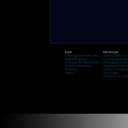
Клуб
Металлург
Наблюдательный совет
Тренерский сост
Администрация
Состав команды
История ХК "Металлург"
Календарь, резу
Хоккей в Жлобине
Турнирная табли
Контакты
Статистика игро
Арена
Зал славы
Архив по сезона