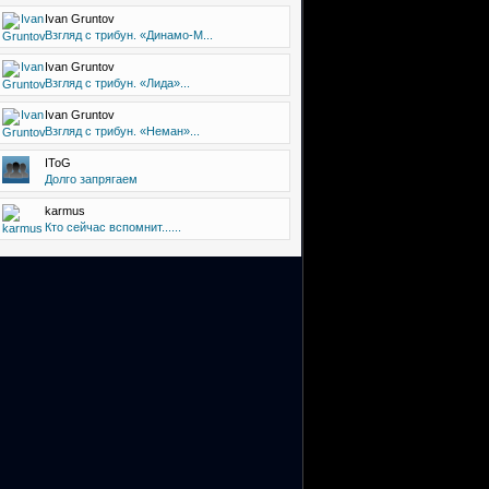
Ivan Gruntov
Взгляд с трибун. «Динамо-М...
Ivan Gruntov
Взгляд с трибун. «Лида»...
Ivan Gruntov
Взгляд с трибун. «Неман»...
IToG
Долго запрягаем
karmus
Кто сейчас вспомнит......