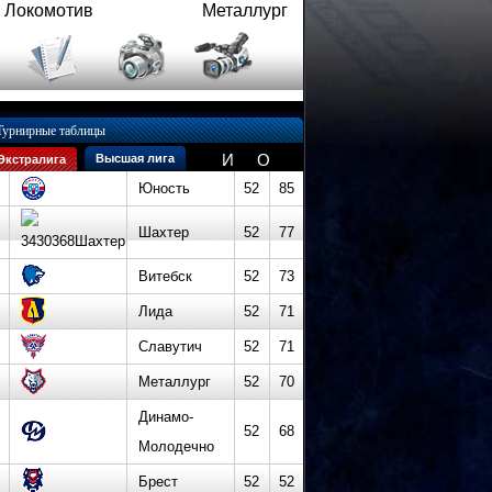
Локомотив
Металлург
Турнирные таблицы
И
О
Высшая лига
Экстралига
Юность
52
85
Шахтер
52
77
Витебск
52
73
Лида
52
71
Славутич
52
71
Металлург
52
70
Динамо-
52
68
Молодечно
Брест
52
52