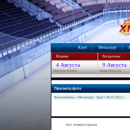
Клуб
Металлург
Вторник
Воскресенье
4 Августа
9 Августа
Металлург-Витебск
Химик-Металлург
Просмотр фото
Фотоальбомы
>
Металлург - Брест 08.10.2013
>
Нет комментариев.