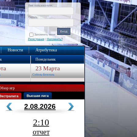
Имя пользователя:
Пароль:
Запомнить меня
Регистрация
|
Напомнить?
Новости
Атрибутика
к
Понедельник
та
23 Марта
ь
Соболь-Белсталь
Обзор игр
Высшая лига
Экстралига
2.08.2026
2:10
отчет