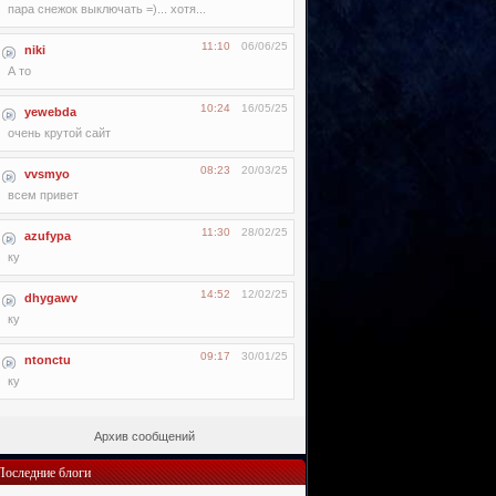
пара снежок выключать =)... хотя...
11:10
06/06/25
niki
А то
10:24
16/05/25
yewebda
очень крутой сайт
08:23
20/03/25
vvsmyo
всем привет
11:30
28/02/25
azufypa
ку
14:52
12/02/25
dhygawv
ку
09:17
30/01/25
ntonctu
ку
Архив сообщений
Последние блоги