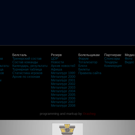
Белсталь
Резерв
Болельщикам
Партнерам
Медиа
ав
Тренерский состав
ЦОР
Форум
Спонсоры
Фото
Состав команды
Новости
Тотализатор
Тендеры
Видео
льтаты
Календарь, результаты
Архив новостей
Блоги
Коммерция
ца
Турнирная таблица
Афиша
Билеты
ков
Статистика игроков
Металлург 1999
Правила сайта
Архив по сезонам
Металлург 2000
м
Металлург 2001
Металлург 2002
Металлург 2003
Металлург 2004
Металлург 2005
Металлург 2006
Металлург 2007
Металлург 2008
programming and markup by
©rasheg