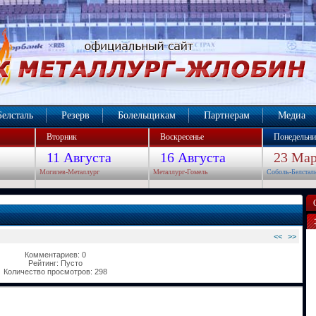
Белсталь
Резерв
Болельщикам
Партнерам
Медиа
Вторник
Воскресенье
Понедельни
11 Августа
16 Августа
23 Мар
Могилев-Металлург
Металлург-Гомель
Соболь-Белстал
<<
>>
Комментариев: 0
Рейтинг: Пусто
Количество просмотров: 298