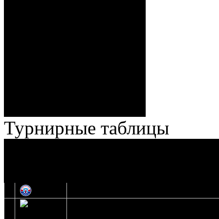
Спешилов (Борозна, Ерохо),
ГБ, 1:8 – 55:43 Веремеенко
(Кузьменко, Бодиловский),
ГБ, 1:9 – 56:03 Гришков
(Бякин, Тимирев), 2:9 –
57:34 Ерохо (А. Буйницкий,
Ноздрачев), 2:10 – 57:55
Кузьменко (Веремеенко)
Броски:
18 - 30
Штраф:
14 - 35
Лучшие
Ерохо – Стефанович
игроки:
Турнирные таблицы
И
Экстралига
Высшая лига
О
1
Юность
2
Шахтер