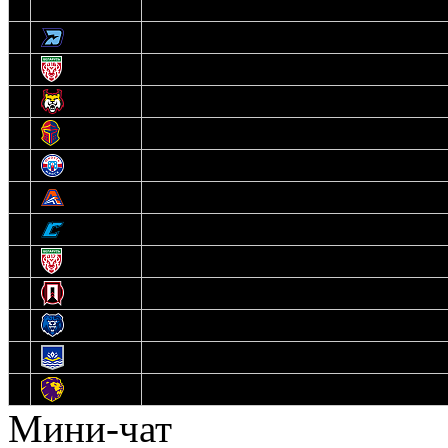
3
Динамо-Олимпик
4
U18
5
Рыси
6
Рыцари
7
Юниор
8
Локо
9
Соболь
10
U17
11
Прогресс
12
Медведи
13
Нефтехимик
14
Днепровские Львы
Мини-чат