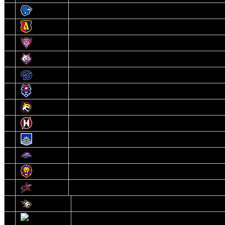
3
Витебск
4
Лида
5
Славутич
6
Металлург
7
Динамо-Молодечно
8
Брест
9
Гомель
10
Неман
11
Химик
12
Локомотив
13
Могилев
14
Авиатор
1
Белсталь
2
Ястребы