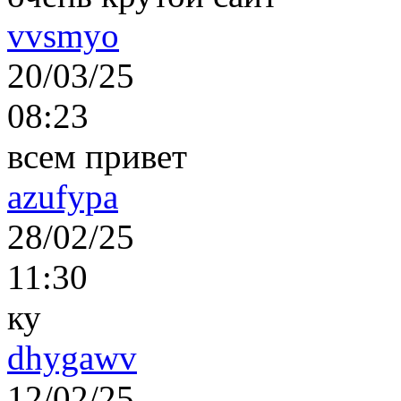
vvsmyo
20/03/25
08:23
всем привет
azufypa
28/02/25
11:30
ку
dhygawv
12/02/25