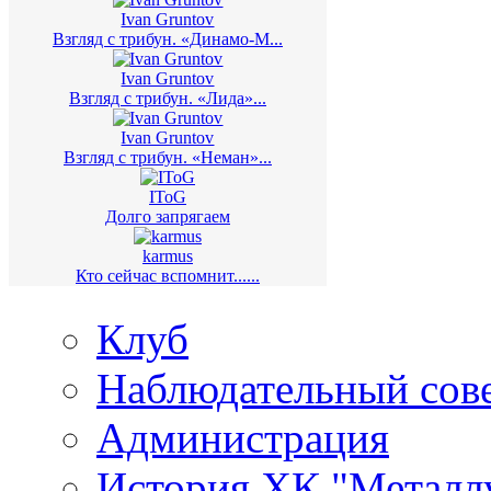
Ivan Gruntov
Взгляд с трибун. «Динамо-М...
Ivan Gruntov
Взгляд с трибун. «Лида»...
Ivan Gruntov
Взгляд с трибун. «Неман»...
IToG
Долго запрягаем
karmus
Кто сейчас вспомнит......
Клуб
Наблюдательный сов
Администрация
История ХК "Металл