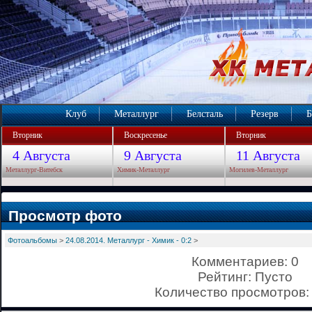
Клуб
Металлург
Белсталь
Резерв
Б
Вторник
Воскресенье
Вторник
4 Августа
9 Августа
11 Августа
Металлург-Витебск
Химик-Металлург
Могилев-Металлург
Просмотр фото
Фотоальбомы
>
24.08.2014. Металлург - Химик - 0:2
>
Комментариев: 0
Рейтинг: Пусто
Количество просмотров: