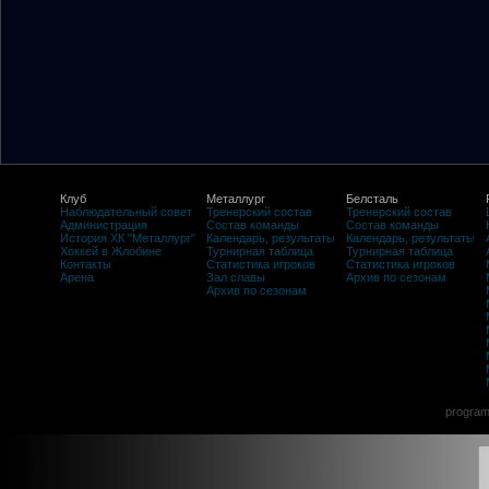
Клуб
Металлург
Белсталь
Наблюдательный совет
Тренерский состав
Тренерский состав
Администрация
Состав команды
Состав команды
История ХК "Металлург"
Календарь, результаты
Календарь, результаты
Хоккей в Жлобине
Турнирная таблица
Турнирная таблица
Контакты
Статистика игроков
Статистика игроков
Арена
Зал славы
Архив по сезонам
Архив по сезонам
program