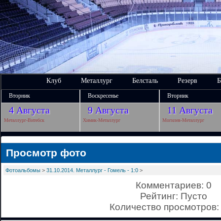
Клуб
Металлург
Белсталь
Резерв
Б
Вторник
Воскресенье
Вторник
4 Августа
9 Августа
11 Августа
Металлург-Витебск
Химик-Металлург
Могилев-Металлург
Просмотр фото
Фотоальбомы
>
31.10.2014. Металлург - Гомель - 1:0
>
Комментариев: 0
Рейтинг: Пусто
Количество просмотров: