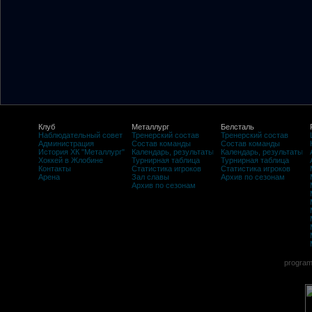
Клуб
Металлург
Белсталь
Наблюдательный совет
Тренерский состав
Тренерский состав
Администрация
Состав команды
Состав команды
История ХК "Металлург"
Календарь, результаты
Календарь, результаты
Хоккей в Жлобине
Турнирная таблица
Турнирная таблица
Контакты
Статистика игроков
Статистика игроков
Арена
Зал славы
Архив по сезонам
Архив по сезонам
program