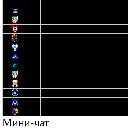
3
Динамо-Олимпик
4
U18
5
Рыси
6
Рыцари
7
Юниор
8
Локо
9
Соболь
10
U17
11
Прогресс
12
Медведи
13
Нефтехимик
14
Днепровские Львы
Мини-чат