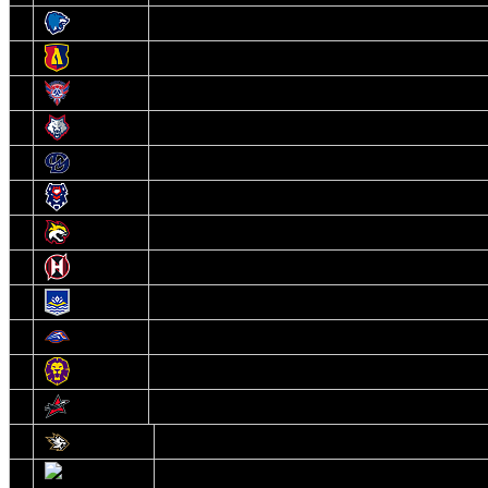
3
Витебск
4
Лида
5
Славутич
6
Металлург
7
Динамо-Молодечно
8
Брест
9
Гомель
10
Неман
11
Химик
12
Локомотив
13
Могилев
14
Авиатор
1
Белсталь
2
Ястребы