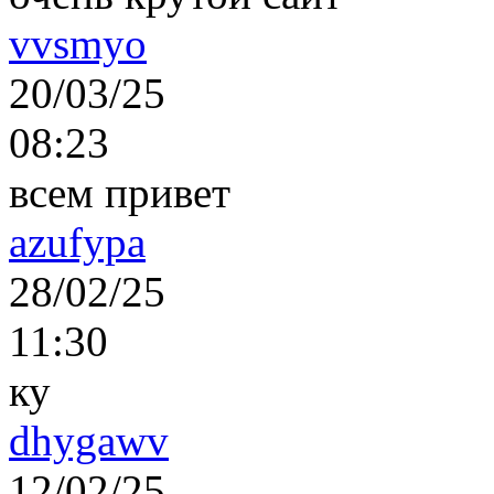
vvsmyo
20/03/25
08:23
всем привет
azufypa
28/02/25
11:30
ку
dhygawv
12/02/25