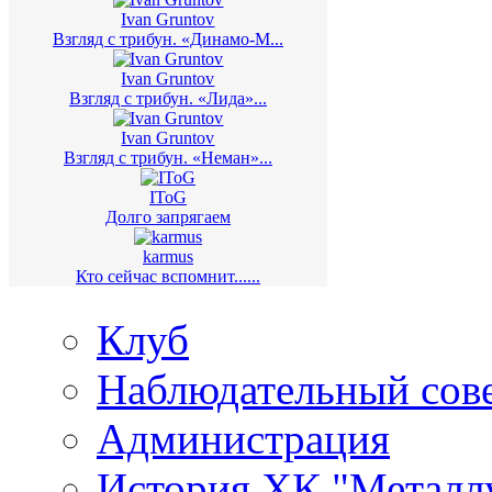
Ivan Gruntov
Взгляд с трибун. «Динамо-М...
Ivan Gruntov
Взгляд с трибун. «Лида»...
Ivan Gruntov
Взгляд с трибун. «Неман»...
IToG
Долго запрягаем
karmus
Кто сейчас вспомнит......
Клуб
Наблюдательный сов
Администрация
История ХК "Металл