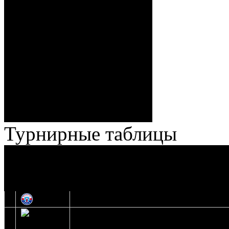
Спешилов (Борозна, Ерохо),
ГБ, 1:8 – 55:43 Веремеенко
(Кузьменко, Бодиловский),
ГБ, 1:9 – 56:03 Гришков
(Бякин, Тимирев), 2:9 –
57:34 Ерохо (А. Буйницкий,
Ноздрачев), 2:10 – 57:55
Кузьменко (Веремеенко)
Броски:
18 - 30
Штраф:
14 - 35
Лучшие
Ерохо – Стефанович
игроки:
Турнирные таблицы
И
Экстралига
Высшая лига
О
1
Юность
2
Шахтер