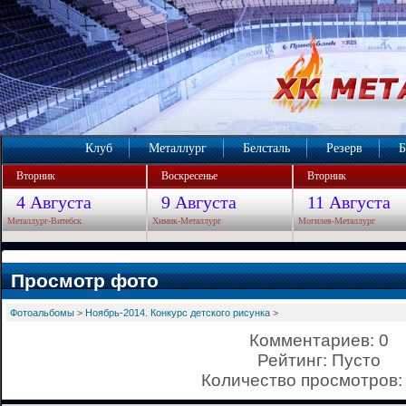
Клуб
Металлург
Белсталь
Резерв
Б
Вторник
Воскресенье
Вторник
4 Августа
9 Августа
11 Августа
Металлург-Витебск
Химик-Металлург
Могилев-Металлург
Просмотр фото
Фотоальбомы
>
Ноябрь-2014. Конкурс детского рисунка
>
Комментариев: 0
Рейтинг: Пусто
Количество просмотров: