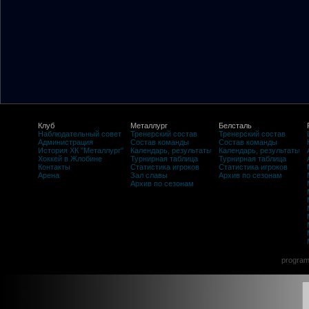
Клуб
Металлург
Белсталь
Наблюдательный совет
Тренерский состав
Тренерский состав
Администрация
Состав команды
Состав команды
История ХК "Металлург"
Календарь, результаты
Календарь, результаты
Хоккей в Жлобине
Турнирная таблица
Турнирная таблица
Контакты
Статистика игроков
Статистика игроков
Арена
Зал славы
Архив по сезонам
Архив по сезонам
program