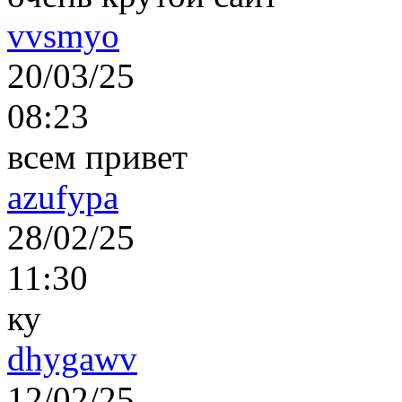
vvsmyo
20/03/25
08:23
всем привет
azufypa
28/02/25
11:30
ку
dhygawv
12/02/25