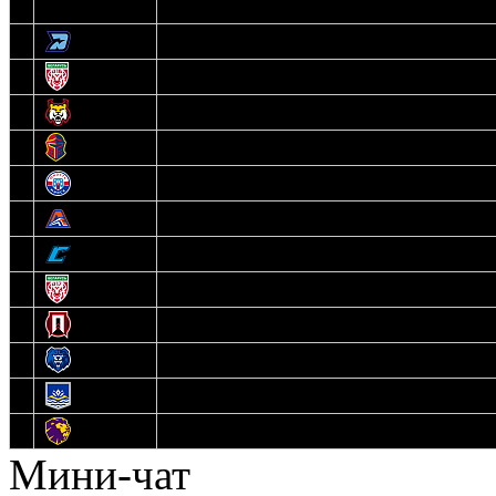
3
Динамо-Олимпик
4
U18
5
Рыси
6
Рыцари
7
Юниор
8
Локо
9
Соболь
10
U17
11
Прогресс
12
Медведи
13
Нефтехимик
14
Днепровские Львы
Мини-чат