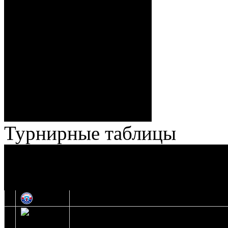
Спешилов (Борозна, Ерохо),
ГБ, 1:8 – 55:43 Веремеенко
(Кузьменко, Бодиловский),
ГБ, 1:9 – 56:03 Гришков
(Бякин, Тимирев), 2:9 –
57:34 Ерохо (А. Буйницкий,
Ноздрачев), 2:10 – 57:55
Кузьменко (Веремеенко)
Броски:
18 - 30
Штраф:
14 - 35
Лучшие
Ерохо – Стефанович
игроки:
Турнирные таблицы
И
Экстралига
Высшая лига
О
1
Юность
2
Шахтер