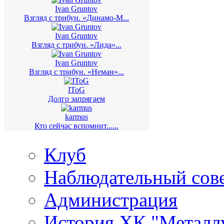
Ivan Gruntov
Взгляд с трибун. «Динамо-М...
Ivan Gruntov
Взгляд с трибун. «Лида»...
Ivan Gruntov
Взгляд с трибун. «Неман»...
IToG
Долго запрягаем
karmus
Кто сейчас вспомнит......
Клуб
Наблюдательный сов
Администрация
История ХК "Металл