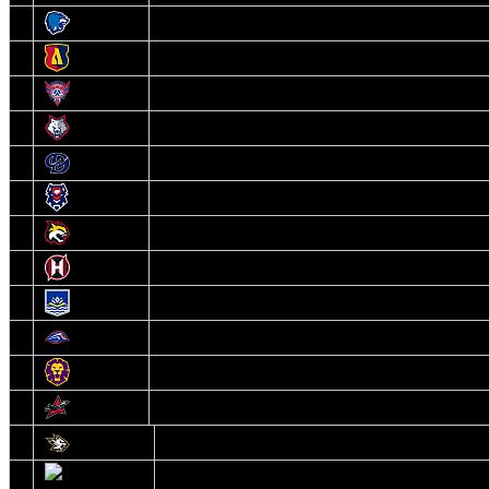
3
Витебск
4
Лида
5
Славутич
6
Металлург
7
Динамо-Молодечно
8
Брест
9
Гомель
10
Неман
11
Химик
12
Локомотив
13
Могилев
14
Авиатор
1
Белсталь
2
Ястребы