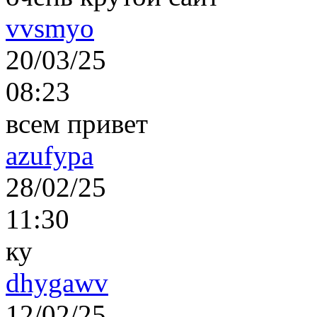
vvsmyo
20/03/25
08:23
всем привет
azufypa
28/02/25
11:30
ку
dhygawv
12/02/25