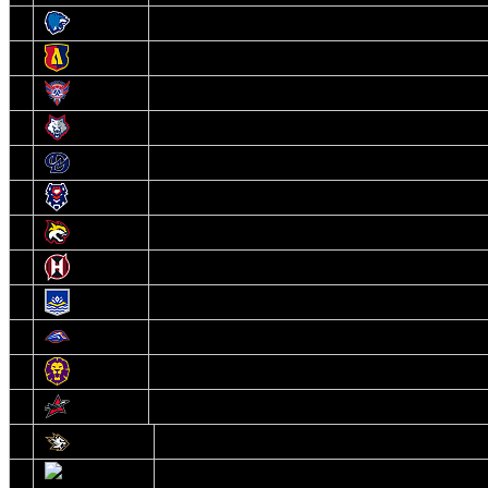
3
Витебск
4
Лида
5
Славутич
6
Металлург
7
Динамо-Молодечно
8
Брест
9
Гомель
10
Неман
11
Химик
12
Локомотив
13
Могилев
14
Авиатор
1
Белсталь
2
Ястребы