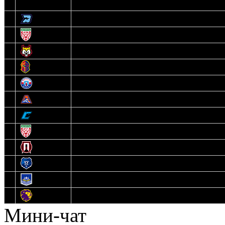
3
Динамо-Олимпик
4
U18
5
Рыси
6
Рыцари
7
Юниор
8
Локо
9
Соболь
10
U17
11
Прогресс
12
Медведи
13
Нефтехимик
14
Днепровские Львы
Мини-чат