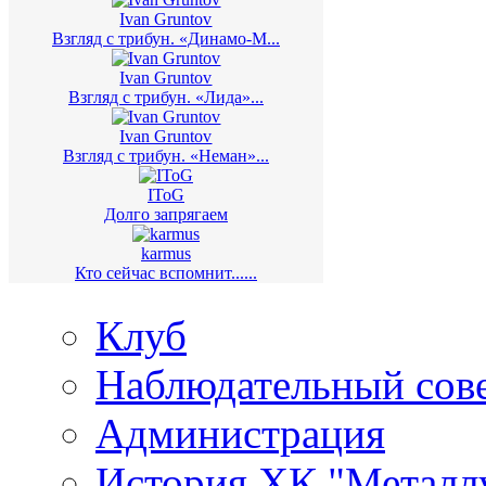
Ivan Gruntov
Взгляд с трибун. «Динамо-М...
Ivan Gruntov
Взгляд с трибун. «Лида»...
Ivan Gruntov
Взгляд с трибун. «Неман»...
IToG
Долго запрягаем
karmus
Кто сейчас вспомнит......
Клуб
Наблюдательный сов
Администрация
История ХК "Металл