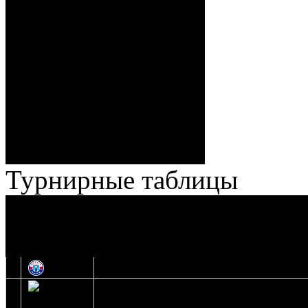
Спешилов (Борозна, Ерохо),
ГБ, 1:8 – 55:43 Веремеенко
(Кузьменко, Бодиловский),
ГБ, 1:9 – 56:03 Гришков
(Бякин, Тимирев), 2:9 –
57:34 Ерохо (А. Буйницкий,
Ноздрачев), 2:10 – 57:55
Кузьменко (Веремеенко)
Броски:
18 - 30
Штраф:
14 - 35
Лучшие
Ерохо – Стефанович
игроки:
Турнирные таблицы
И
Экстралига
Высшая лига
О
1
Юность
2
Шахтер