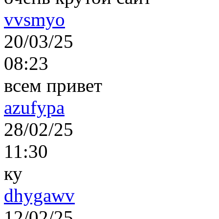
vvsmyo
20/03/25
08:23
всем привет
azufypa
28/02/25
11:30
ку
dhygawv
12/02/25