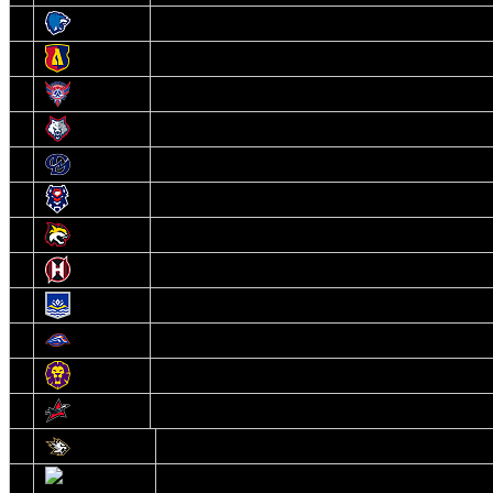
3
Витебск
4
Лида
5
Славутич
6
Металлург
7
Динамо-Молодечно
8
Брест
9
Гомель
10
Неман
11
Химик
12
Локомотив
13
Могилев
14
Авиатор
1
Белсталь
2
Ястребы