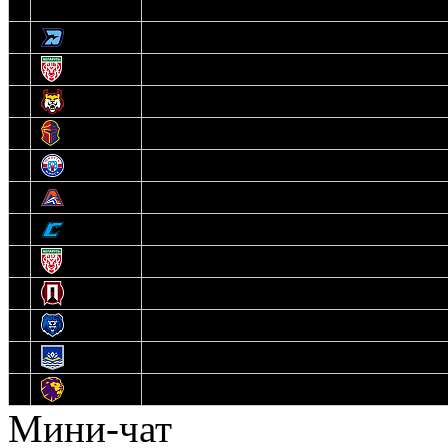
3
Динамо-Олимпик
4
U18
5
Рыси
6
Рыцари
7
Юниор
8
Локо
9
Соболь
10
U17
11
Прогресс
12
Медведи
13
Нефтехимик
14
Днепровские Львы
Мини-чат