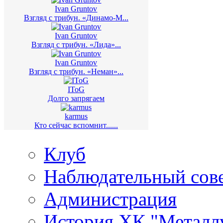
Ivan Gruntov
Взгляд с трибун. «Динамо-М...
Ivan Gruntov
Взгляд с трибун. «Лида»...
Ivan Gruntov
Взгляд с трибун. «Неман»...
IToG
Долго запрягаем
karmus
Кто сейчас вспомнит......
Клуб
Наблюдательный сов
Администрация
История ХК "Металл