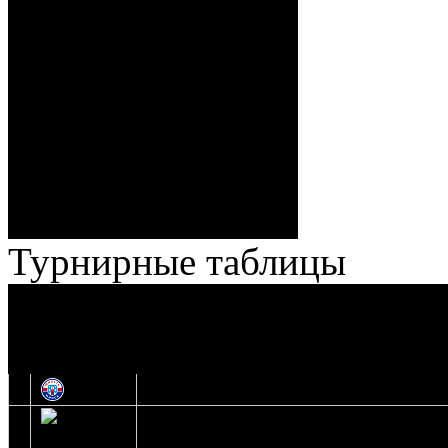
Спешилов (Борозна, Ерохо),
ГБ, 1:8 – 55:43 Веремеенко
(Кузьменко, Бодиловский),
ГБ, 1:9 – 56:03 Гришков
(Бякин, Тимирев), 2:9 –
57:34 Ерохо (А. Буйницкий,
Ноздрачев), 2:10 – 57:55
Кузьменко (Веремеенко)
Броски:
18 - 30
Штраф:
14 - 35
Лучшие
Ерохо – Стефанович
игроки:
Турнирные таблицы
И
Экстралига
Высшая лига
О
1
Юность
2
Шахтер