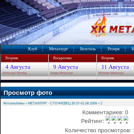
Клуб
Металлург
Белсталь
Резерв
Б
Вторник
Воскресенье
Вторник
4 Августа
9 Августа
11 Августа
Металлург-Витебск
Химик-Металлург
Могилев-Металлург
Просмотр фото
Фотоальбомы
>
МЕТАЛЛУРГ - СТОЧНЕВЕЦ 30.07-01.08.2009
>
2
Комментариев: 0
Рейтинг:
Количество просмотров: 