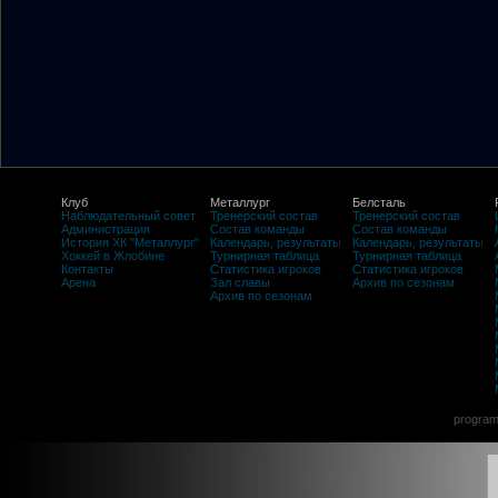
Клуб
Металлург
Белсталь
Наблюдательный совет
Тренерский состав
Тренерский состав
Администрация
Состав команды
Состав команды
История ХК "Металлург"
Календарь, результаты
Календарь, результаты
Хоккей в Жлобине
Турнирная таблица
Турнирная таблица
Контакты
Статистика игроков
Статистика игроков
Арена
Зал славы
Архив по сезонам
Архив по сезонам
program