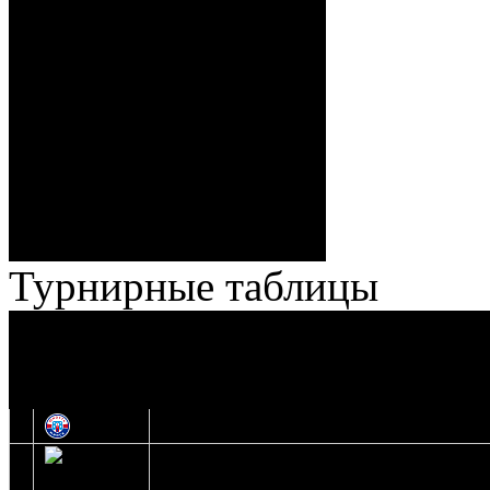
Спешилов (Борозна, Ерохо),
ГБ, 1:8 – 55:43 Веремеенко
(Кузьменко, Бодиловский),
ГБ, 1:9 – 56:03 Гришков
(Бякин, Тимирев), 2:9 –
57:34 Ерохо (А. Буйницкий,
Ноздрачев), 2:10 – 57:55
Кузьменко (Веремеенко)
Броски:
18 - 30
Штраф:
14 - 35
Лучшие
Ерохо – Стефанович
игроки:
Турнирные таблицы
И
Экстралига
Высшая лига
О
1
Юность
2
Шахтер