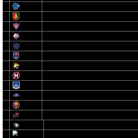
3
Витебск
4
Лида
5
Славутич
6
Металлург
7
Динамо-Молодечно
8
Брест
9
Гомель
10
Неман
11
Химик
12
Локомотив
13
Могилев
14
Авиатор
1
Белсталь
2
Ястребы