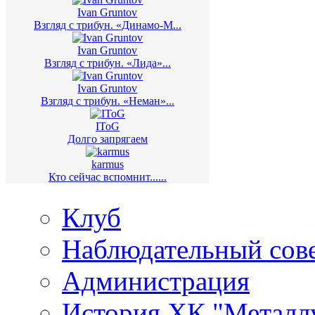
Ivan Gruntov
Взгляд с трибун. «Динамо-М...
Ivan Gruntov
Взгляд с трибун. «Лида»...
Ivan Gruntov
Взгляд с трибун. «Неман»...
IToG
Долго запрягаем
karmus
Кто сейчас вспомнит......
Клуб
Наблюдательный сов
Администрация
История ХК "Металл