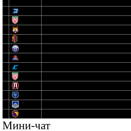
3
Динамо-Олимпик
4
U18
5
Рыси
6
Рыцари
7
Юниор
8
Локо
9
Соболь
10
U17
11
Прогресс
12
Медведи
13
Нефтехимик
14
Днепровские Львы
Мини-чат