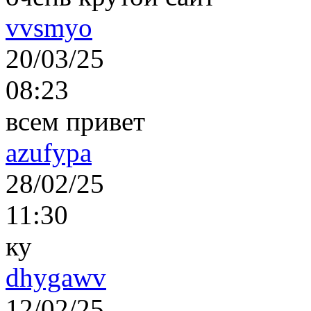
vvsmyo
20/03/25
08:23
всем привет
azufypa
28/02/25
11:30
ку
dhygawv
12/02/25