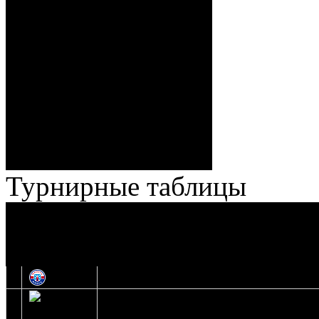
Спешилов (Борозна, Ерохо),
ГБ, 1:8 – 55:43 Веремеенко
(Кузьменко, Бодиловский),
ГБ, 1:9 – 56:03 Гришков
(Бякин, Тимирев), 2:9 –
57:34 Ерохо (А. Буйницкий,
Ноздрачев), 2:10 – 57:55
Кузьменко (Веремеенко)
Броски:
18 - 30
Штраф:
14 - 35
Лучшие
Ерохо – Стефанович
игроки:
Турнирные таблицы
И
Экстралига
Высшая лига
О
1
Юность
2
Шахтер