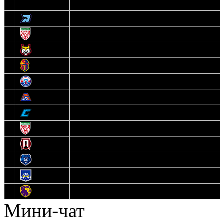
3
Динамо-Олимпик
4
U18
5
Рыси
6
Рыцари
7
Юниор
8
Локо
9
Соболь
10
U17
11
Прогресс
12
Медведи
13
Нефтехимик
14
Днепровские Львы
Мини-чат