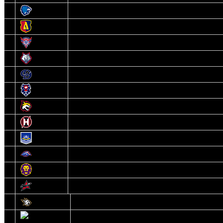
3
Витебск
4
Лида
5
Славутич
6
Металлург
7
Динамо-Молодечно
8
Брест
9
Гомель
10
Неман
11
Химик
12
Локомотив
13
Могилев
14
Авиатор
1
Белсталь
2
Ястребы