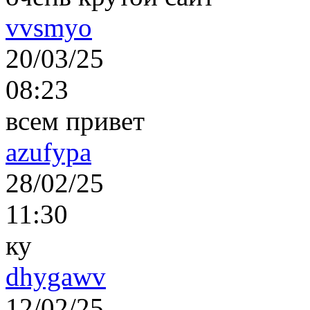
vvsmyo
20/03/25
08:23
всем привет
azufypa
28/02/25
11:30
ку
dhygawv
12/02/25