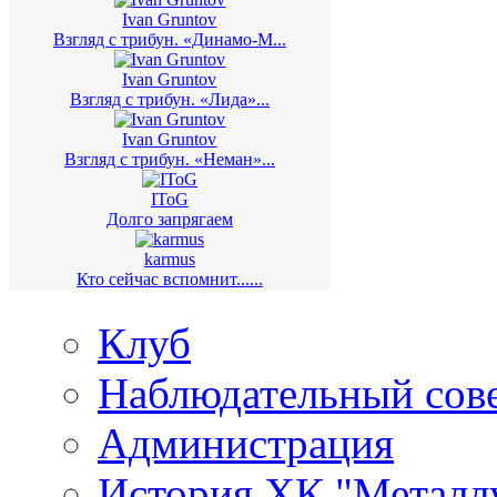
Ivan Gruntov
Взгляд с трибун. «Динамо-М...
Ivan Gruntov
Взгляд с трибун. «Лида»...
Ivan Gruntov
Взгляд с трибун. «Неман»...
IToG
Долго запрягаем
karmus
Кто сейчас вспомнит......
Клуб
Наблюдательный сов
Администрация
История ХК "Металл