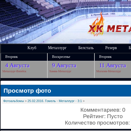
Клуб
Металлург
Белсталь
Резерв
Б
Вторник
Воскресенье
Вторник
4 Августа
9 Августа
11 Августа
Металлург-Витебск
Химик-Металлург
Могилев-Металлург
Просмотр фото
Фотоальбомы
>
25.02.2016. Гомель - Металлург - 3:1
>
Комментариев: 0
Рейтинг: Пусто
Количество просмотров: