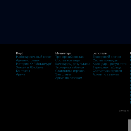
Клуб
Металлург
Белсталь
Наблюдательный совет
Тренерский состав
Тренерский состав
Администрация
Состав команды
Состав команды
История ХК "Металлург"
Календарь, результаты
Календарь, результаты
Хоккей в Жлобине
Турнирная таблица
Турнирная таблица
Контакты
Статистика игроков
Статистика игроков
Арена
Зал славы
Архив по сезонам
Архив по сезонам
program