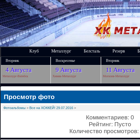
Клуб
Металлург
Белсталь
Резерв
Б
Вторник
Воскресенье
Вторник
4 Августа
9 Августа
11 Августа
Металлург-Витебск
Химик-Металлург
Могилев-Металлург
Просмотр фото
Фотоальбомы
>
Все на ХОККЕЙ! 29.07.2016
>
Комментариев: 0
Рейтинг: Пусто
Количество просмотров: