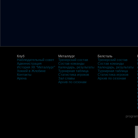
Клуб
Металлург
Белсталь
Наблюдательный совет
Тренерский состав
Тренерский состав
Администрация
Состав команды
Состав команды
История ХК "Металлург"
Календарь, результаты
Календарь, результаты
Хоккей в Жлобине
Турнирная таблица
Турнирная таблица
Контакты
Статистика игроков
Статистика игроков
Арена
Зал славы
Архив по сезонам
Архив по сезонам
program