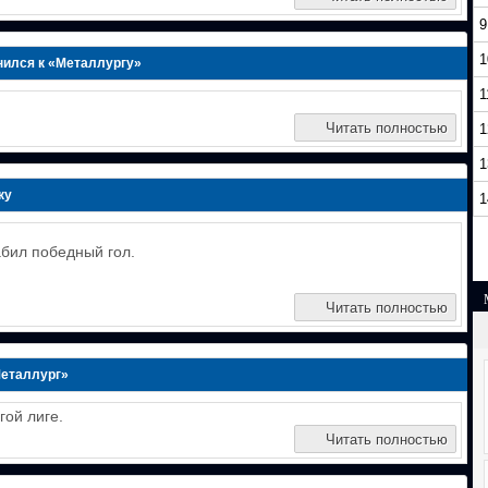
9
1
ился к «Металлургу»
1
Читать полностью
1
1
ку
1
абил победный гол.
Читать полностью
Металлург»
гой лиге.
Читать полностью