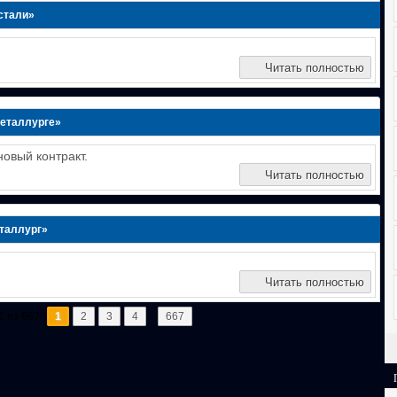
стали»
Читать полностью
Металлурге»
овый контракт.
Читать полностью
еталлург»
Читать полностью
1 из 667:
1
2
3
4
...
667