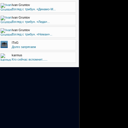
Ivan Gruntov
Взгляд с трибун. «Динамо-М...
Ivan Gruntov
Взгляд с трибун. «Лида»...
Ivan Gruntov
Взгляд с трибун. «Неман»...
IToG
Долго запрягаем
karmus
Кто сейчас вспомнит......