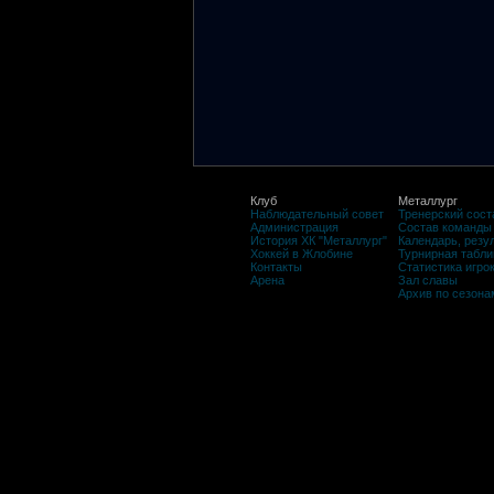
Клуб
Металлург
Наблюдательный совет
Тренерский сост
Администрация
Состав команды
История ХК "Металлург"
Календарь, резу
Хоккей в Жлобине
Турнирная табли
Контакты
Статистика игро
Арена
Зал славы
Архив по сезона