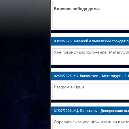
Волевая победа дома.
03/08/2026.
Алексей Альшевский пройдет п
Уже покинул расположение "Металлург
02/08/2026.
КС. Локомотив – Металлург – 2:
Разгром в Орше.
31/07/2026.
КЦ. Белсталь – Днепровские львы
Справились за две игры и вышли в чет