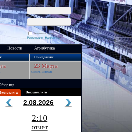
Имя пользователя:
Пароль:
Запомнить меня
Регистрация
|
Напомнить?
Новости
Атрибутика
к
Понедельник
та
23 Марта
ь
Соболь-Белсталь
Обзор игр
Высшая лига
Экстралига
2.08.2026
2:10
отчет