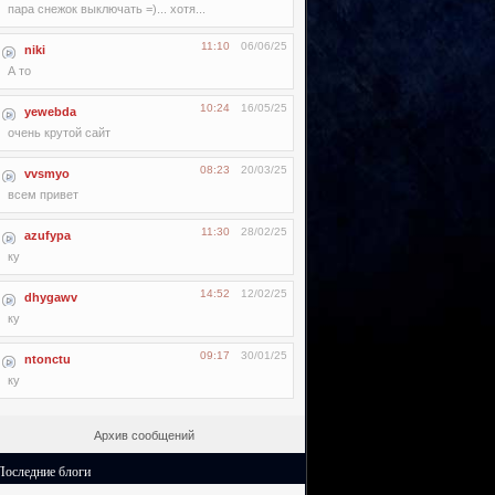
пара снежок выключать =)... хотя...
11:10
06/06/25
niki
А то
10:24
16/05/25
yewebda
очень крутой сайт
08:23
20/03/25
vvsmyo
всем привет
11:30
28/02/25
azufypa
ку
14:52
12/02/25
dhygawv
ку
09:17
30/01/25
ntonctu
ку
Архив сообщений
Последние блоги