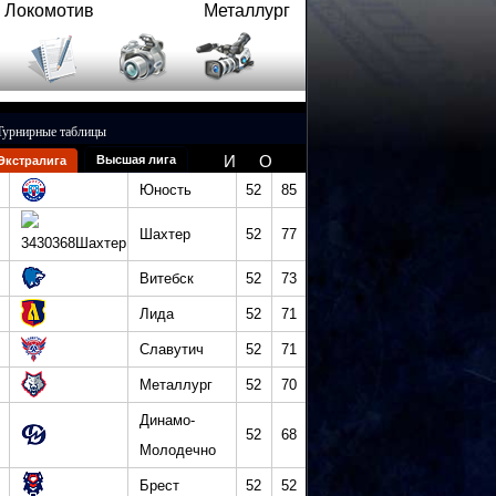
Локомотив
Металлург
Турнирные таблицы
И
О
Высшая лига
Экстралига
Юность
52
85
Шахтер
52
77
Витебск
52
73
Лида
52
71
Славутич
52
71
Металлург
52
70
Динамо-
52
68
Молодечно
Брест
52
52