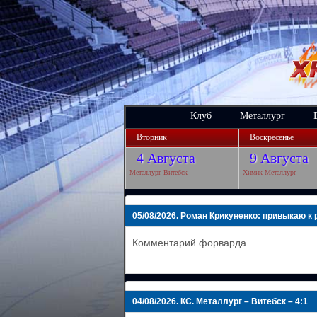
Клуб
Металлург
Вторник
Воскресенье
4 Августа
9 Августа
Металлург-Витебск
Химик-Металлург
05/08/2026.
Роман Крикуненко: привыкаю к 
Комментарий форварда.
04/08/2026.
КС. Металлург – Витебск – 4:1