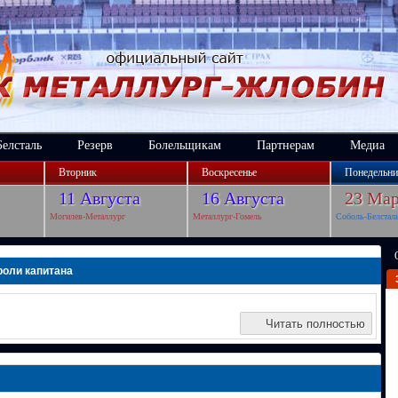
Белсталь
Резерв
Болельщикам
Партнерам
Медиа
Вторник
Воскресенье
Понедельни
11 Августа
16 Августа
23 Мар
Могилев-Металлург
Металлург-Гомель
Соболь-Белстал
роли капитана
Читать полностью