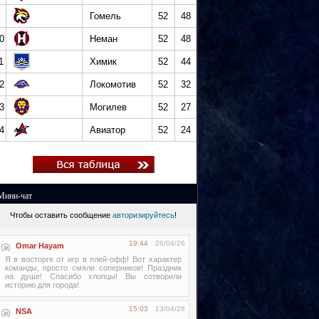
Гомель
52
48
0
Неман
52
48
1
Химик
52
44
2
Локомотив
52
32
3
Могилев
52
27
4
Авиатор
52
24
Мини-чат
Чтобы оставить сообщение
авторизируйтесь
!
19:44
26/04/26
Omar Hayam
Я в восторге от игр в плей-офф! Вот характер
команды, просто смяли соперников! Праздник
на душе! Спасибо хлопцы! Вы сотворили
историю для города!
15:03
13/04/26
NSA