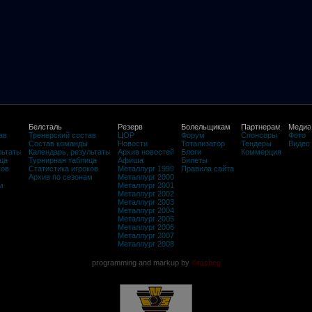
Белсталь
Резерв
Болельщикам
Партнерам
Медиа
ав
Тренерский состав
ЦОР
Форум
Спонсоры
Фото
Состав команды
Новости
Тотализатор
Тендеры
Видео
льтаты
Календарь, результаты
Архив новостей
Блоги
Коммерция
ца
Турнирная таблица
Афиша
Билеты
ков
Статистика игроков
Металлург 1999
Правила сайта
Архив по сезонам
Металлург 2000
м
Металлург 2001
Металлург 2002
Металлург 2003
Металлург 2004
Металлург 2005
Металлург 2006
Металлург 2007
Металлург 2008
programming and markup by
©rasheg