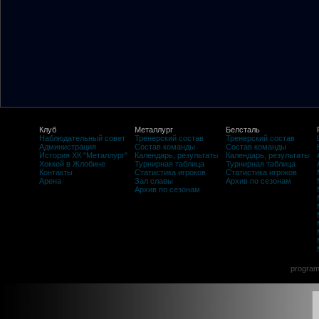
Клуб
Металлург
Белсталь
Наблюдательный совет
Тренерский состав
Тренерский состав
Администрация
Состав команды
Состав команды
История ХК "Металлург"
Календарь, результаты
Календарь, результаты
Хоккей в Жлобине
Турнирная таблица
Турнирная таблица
Контакты
Статистика игроков
Статистика игроков
Арена
Зал славы
Архив по сезонам
Архив по сезонам
program