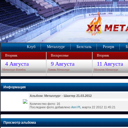
Клуб
Металлург
Белсталь
Резерв
Б
Вторник
Воскресенье
Вторник
4 Августа
9 Августа
11 Августа
Металлург-Витебск
Химик-Металлург
Могилев-Металлург
Информация
Альбом: Металлург - Шахтер 21.03.2012
Количество фото: 16
Последнее фото добавлено
Anri PL
марта 22 2012 11:45:21
Просмотр альбома