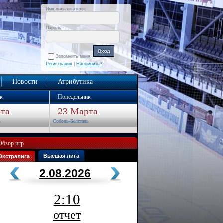
Имя пользователя:
Пароль:
Запомнить меня
Регистрация
|
Напомнить?
Новости
Атрибутика
к
Понедельник
та
23 Марта
ь
Соболь-Белсталь
Обзор игр
Высшая лига
Экстралига
2.08.2026
2:10
отчет