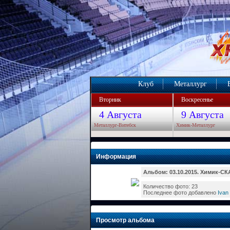
Клуб
Металлург
Вторник
Воскресенье
4 Августа
9 Августа
Металлург-Витебск
Химик-Металлург
Информация
Альбом: 03.10.2015. Химик-СКА
Количество фото: 23
Последнее фото добавлено
Ivan
Просмотр альбома