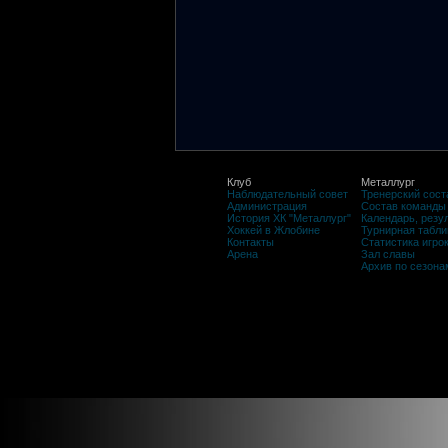
Клуб
Металлург
Наблюдательный совет
Тренерский сост
Администрация
Состав команды
История ХК "Металлург"
Календарь, резу
Хоккей в Жлобине
Турнирная табли
Контакты
Статистика игро
Арена
Зал славы
Архив по сезона