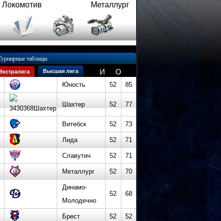
Локомотив
Металлург
Турнирные таблицы
И
О
Высшая лига
Экстралига
Юность
52
85
Шахтер
52
77
Витебск
52
73
Лида
52
71
Славутич
52
71
Металлург
52
70
Динамо-
52
68
Молодечно
Брест
52
52