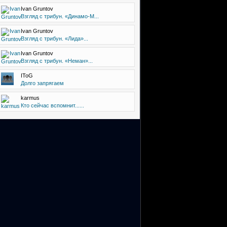
Ivan Gruntov
Взгляд с трибун. «Динамо-М...
Ivan Gruntov
Взгляд с трибун. «Лида»...
Ivan Gruntov
Взгляд с трибун. «Неман»...
IToG
Долго запрягаем
karmus
Кто сейчас вспомнит......