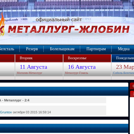
Белсталь
Резерв
Болельщикам
Партнерам
Медиа
Вторник
Воскресенье
Понедельни
11 Августа
16 Августа
23 Мар
Могилев-Металлург
Металлург-Гомель
Соболь-Белстал
 - Металлург - 2:4
 Gruntov
октября 03 2015 16:59:14