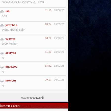
пара снежок выключать =)... хотя...
11:10
06/06/25
niki
А то
10:24
16/05/25
yewebda
очень крутой сайт
08:23
20/03/25
vvsmyo
всем привет
11:30
28/02/25
azufypa
ку
14:52
12/02/25
dhygawv
ку
09:17
30/01/25
ntonctu
ку
Архив сообщений
Последние блоги