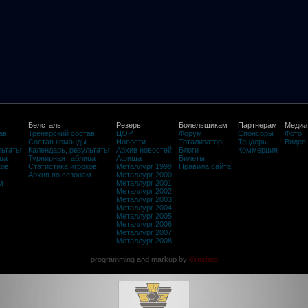
Белсталь
Резерв
Болельщикам
Партнерам
Медиа
ав
Тренерский состав
ЦОР
Форум
Спонсоры
Фото
Состав команды
Новости
Тотализатор
Тендеры
Видео
льтаты
Календарь, результаты
Архив новостей
Блоги
Коммерция
ца
Турнирная таблица
Афиша
Билеты
ков
Статистика игроков
Металлург 1999
Правила сайта
Архив по сезонам
Металлург 2000
м
Металлург 2001
Металлург 2002
Металлург 2003
Металлург 2004
Металлург 2005
Металлург 2006
Металлург 2007
Металлург 2008
programming and markup by
©rasheg