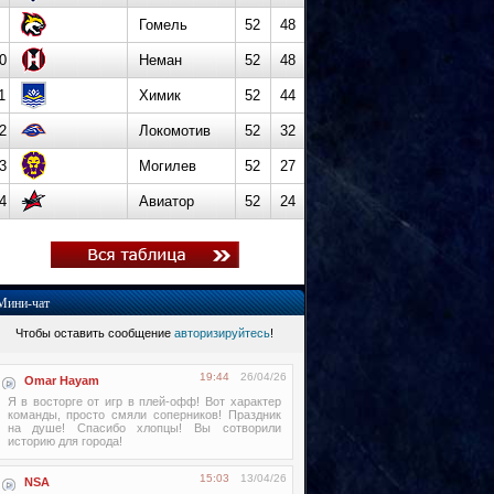
Гомель
52
48
0
Неман
52
48
1
Химик
52
44
2
Локомотив
52
32
3
Могилев
52
27
4
Авиатор
52
24
Мини-чат
Чтобы оставить сообщение
авторизируйтесь
!
19:44
26/04/26
Omar Hayam
Я в восторге от игр в плей-офф! Вот характер
команды, просто смяли соперников! Праздник
на душе! Спасибо хлопцы! Вы сотворили
историю для города!
15:03
13/04/26
NSA