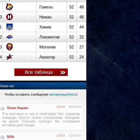
Гомель
52
48
0
Неман
52
48
1
Химик
52
44
2
Локомотив
52
32
3
Могилев
52
27
4
Авиатор
52
24
Мини-чат
Чтобы оставить сообщение
авторизируйтесь
!
19:44
26/04/26
Omar Hayam
Я в восторге от игр в плей-офф! Вот характер
команды, просто смяли соперников! Праздник
на душе! Спасибо хлопцы! Вы сотворили
историю для города!
15:03
13/04/26
NSA