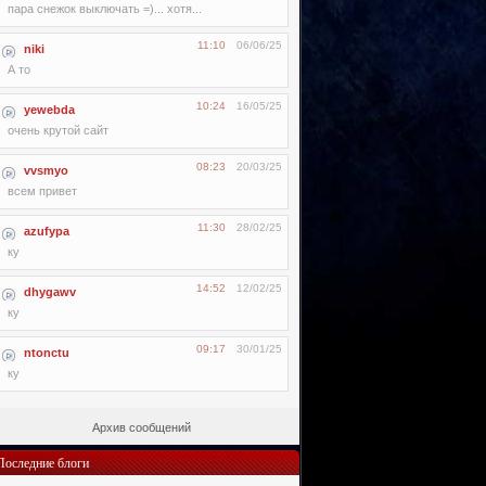
пара снежок выключать =)... хотя...
11:10
06/06/25
niki
А то
10:24
16/05/25
yewebda
очень крутой сайт
08:23
20/03/25
vvsmyo
всем привет
11:30
28/02/25
azufypa
ку
14:52
12/02/25
dhygawv
ку
09:17
30/01/25
ntonctu
ку
Архив сообщений
Последние блоги