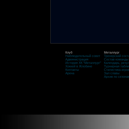
Клуб
Металлург
Наблюдательный совет
Тренерский сост
Администрация
Состав команды
История ХК "Металлург"
Календарь, резу
Хоккей в Жлобине
Турнирная табли
Контакты
Статистика игро
Арена
Зал славы
Архив по сезона