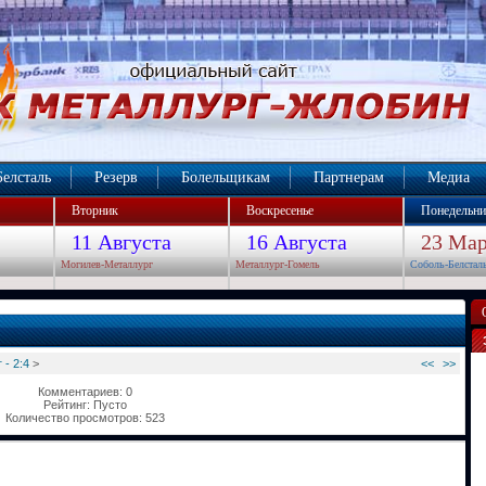
Белсталь
Резерв
Болельщикам
Партнерам
Медиа
Вторник
Воскресенье
Понедельни
11 Августа
16 Августа
23 Мар
Могилев-Металлург
Металлург-Гомель
Соболь-Белстал
 - 2:4
>
<<
>>
Комментариев: 0
Рейтинг: Пусто
Количество просмотров: 523