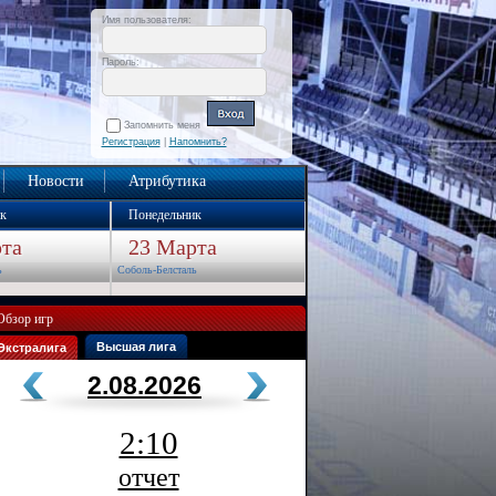
Имя пользователя:
Пароль:
Запомнить меня
Регистрация
|
Напомнить?
Новости
Атрибутика
к
Понедельник
та
23 Марта
ь
Соболь-Белсталь
Обзор игр
Высшая лига
Экстралига
2.08.2026
2:10
отчет