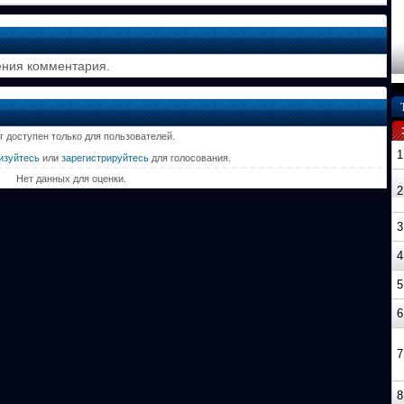
ения комментария.
г доступен только для пользователей.
1
изуйтесь
или
зарегистрируйтесь
для голосования.
Нет данных для оценки.
2
3
4
5
6
7
8