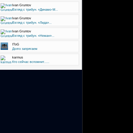
Ivan Gruntov
Взгляд с трибун. «Динамо-М...
Ivan Gruntov
Взгляд с трибун. «Лида»...
Ivan Gruntov
Взгляд с трибун. «Неман»...
IToG
Долго запрягаем
karmus
Кто сейчас вспомнит......