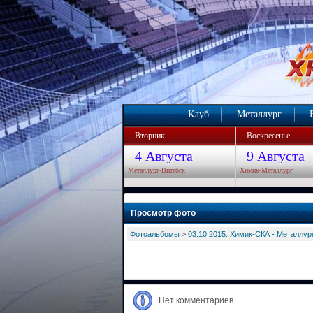
Клуб
Металлург
Вторник
Воскресенье
4 Августа
9 Августа
Металлург-Витебск
Химик-Металлург
Просмотр фото
Фотоальбомы
>
03.10.2015. Химик-СКА - Металлург
Нет комментариев.