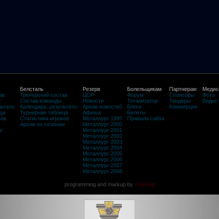
Белсталь
Резерв
Болельщикам
Партнерам
Медиа
ав
Тренерский состав
ЦОР
Форум
Спонсоры
Фото
Состав команды
Новости
Тотализатор
Тендеры
Видео
льтаты
Календарь, результаты
Архив новостей
Блоги
Коммерция
ца
Турнирная таблица
Афиша
Билеты
ков
Статистика игроков
Металлург 1999
Правила сайта
Архив по сезонам
Металлург 2000
м
Металлург 2001
Металлург 2002
Металлург 2003
Металлург 2004
Металлург 2005
Металлург 2006
Металлург 2007
Металлург 2008
programming and markup by
©rasheg