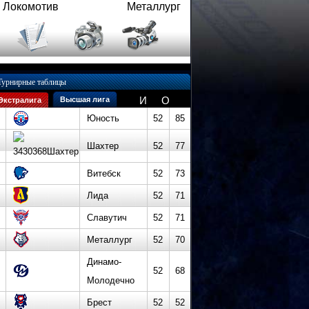
Локомотив
Металлург
Турнирные таблицы
И
О
Высшая лига
Экстралига
Юность
52
85
Шахтер
52
77
Витебск
52
73
Лида
52
71
Славутич
52
71
Металлург
52
70
Динамо-
52
68
Молодечно
Брест
52
52