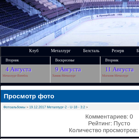
Клуб
Металлург
Белсталь
Резерв
Б
Вторник
Воскресенье
Вторник
4 Августа
9 Августа
11 Августа
Металлург-Витебск
Химик-Металлург
Могилев-Металлург
Просмотр фото
Фотоальбомы
>
19.12.2017 Металлург-2 - U-18 - 3:2
>
Комментариев: 0
Рейтинг: Пусто
Количество просмотров: