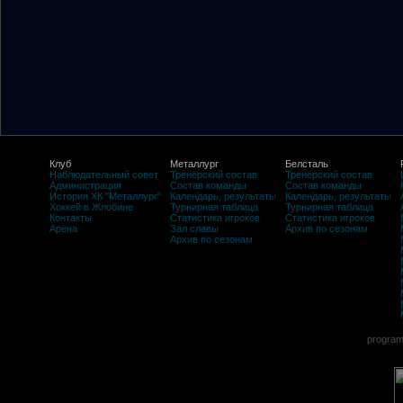
Клуб
Металлург
Белсталь
Наблюдательный совет
Тренерский состав
Тренерский состав
Администрация
Состав команды
Состав команды
История ХК "Металлург"
Календарь, результаты
Календарь, результаты
Хоккей в Жлобине
Турнирная таблица
Турнирная таблица
Контакты
Статистика игроков
Статистика игроков
Арена
Зал славы
Архив по сезонам
Архив по сезонам
program