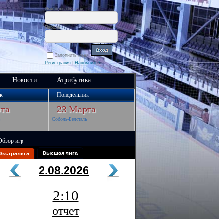
Имя пользователя:
Пароль:
Запомнить меня
Регистрация
|
Напомнить?
Новости
Атрибутика
к
Понедельник
та
23 Марта
ь
Соболь-Белсталь
Обзор игр
Высшая лига
Экстралига
2.08.2026
2:10
отчет