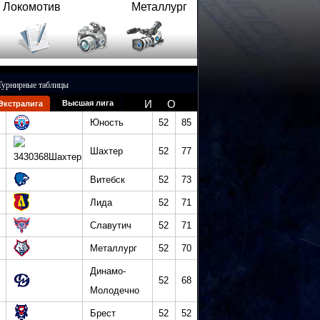
Локомотив
Металлург
Турнирные таблицы
И
О
Высшая лига
Экстралига
Юность
52
85
Шахтер
52
77
Витебск
52
73
Лида
52
71
Славутич
52
71
Металлург
52
70
Динамо-
52
68
Молодечно
Брест
52
52