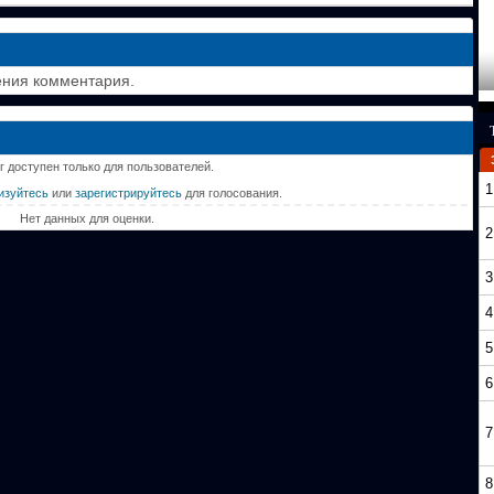
ения комментария.
г доступен только для пользователей.
1
изуйтесь
или
зарегистрируйтесь
для голосования.
Нет данных для оценки.
2
3
4
5
6
7
8