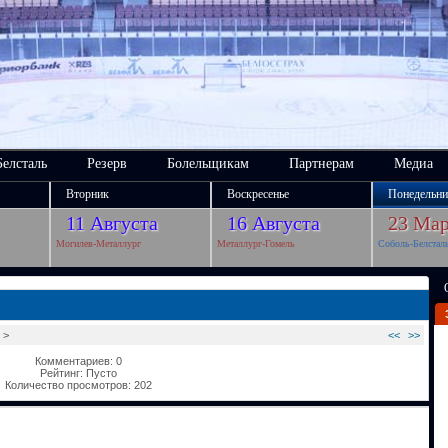
Белсталь
Резерв
Болельщикам
Партнерам
Медиа
Вторник
Воскресенье
Понедельни
11 Августа
16 Августа
23 Мар
Могилев-Металлург
Металлург-Гомель
Соболь-Белстал
>
<<
>>
Комментариев: 0
Рейтинг: Пусто
Количество просмотров: 202