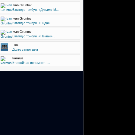
Ivan Gruntov
Взгляд с трибун. «Динамо-М...
Ivan Gruntov
Взгляд с трибун. «Лида»...
Ivan Gruntov
Взгляд с трибун. «Неман»...
IToG
Долго запрягаем
karmus
Кто сейчас вспомнит......