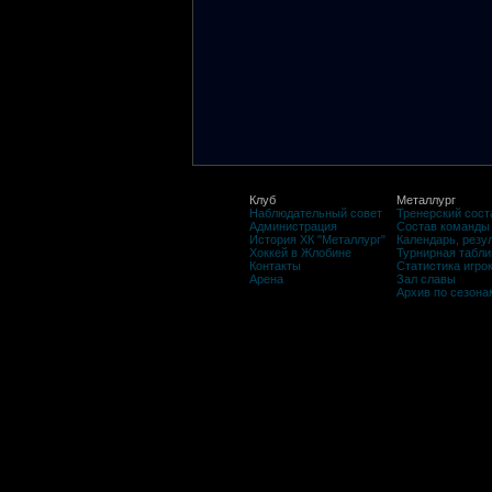
Клуб
Металлург
Наблюдательный совет
Тренерский сост
Администрация
Состав команды
История ХК "Металлург"
Календарь, резу
Хоккей в Жлобине
Турнирная табли
Контакты
Статистика игро
Арена
Зал славы
Архив по сезона