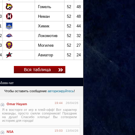
Гомель
52
48
0
Неман
52
48
1
Химик
52
44
2
Локомотив
52
32
3
Могилев
52
27
4
Авиатор
52
24
Мини-чат
Чтобы оставить сообщение
авторизируйтесь
!
19:44
26/04/26
Omar Hayam
Я в восторге от игр в плей-офф! Вот характер
команды, просто смяли соперников! Праздник
на душе! Спасибо хлопцы! Вы сотворили
историю для города!
15:03
13/04/26
NSA