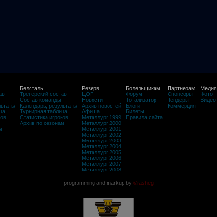
Белсталь
Резерв
Болельщикам
Партнерам
Медиа
ав
Тренерский состав
ЦОР
Форум
Спонсоры
Фото
Состав команды
Новости
Тотализатор
Тендеры
Видео
льтаты
Календарь, результаты
Архив новостей
Блоги
Коммерция
ца
Турнирная таблица
Афиша
Билеты
ков
Статистика игроков
Металлург 1999
Правила сайта
Архив по сезонам
Металлург 2000
м
Металлург 2001
Металлург 2002
Металлург 2003
Металлург 2004
Металлург 2005
Металлург 2006
Металлург 2007
Металлург 2008
programming and markup by
©rasheg