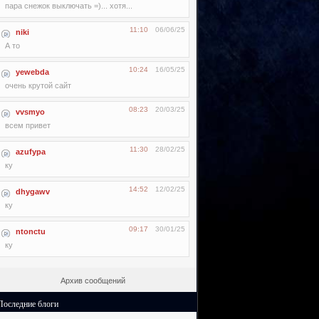
пара снежок выключать =)... хотя...
11:10
06/06/25
niki
А то
10:24
16/05/25
yewebda
очень крутой сайт
08:23
20/03/25
vvsmyo
всем привет
11:30
28/02/25
azufypa
ку
14:52
12/02/25
dhygawv
ку
09:17
30/01/25
ntonctu
ку
Архив сообщений
Последние блоги