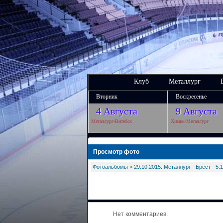
Клуб
Металлург
Вторник
Воскресенье
4 Августа
9 Августа
Металлург-Витебск
Химик-Металлург
Просмотр фото
Фотоальбомы
>
29.10.2015. Металлург - Брест - 5:1
Нет комментариев.