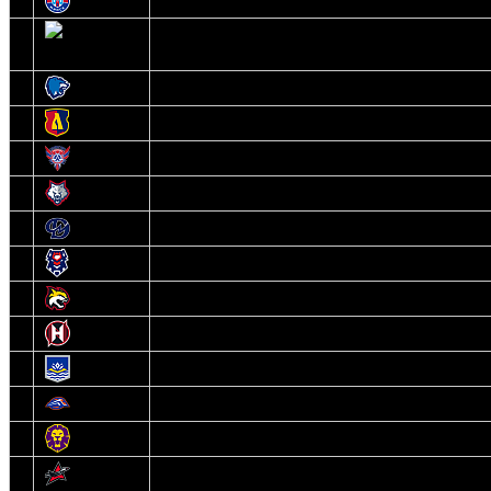
1
Юность
2
Шахтер
3
Витебск
4
Лида
5
Славутич
6
Металлург
7
Динамо-Молодечно
8
Брест
9
Гомель
10
Неман
11
Химик
12
Локомотив
13
Могилев
14
Авиатор