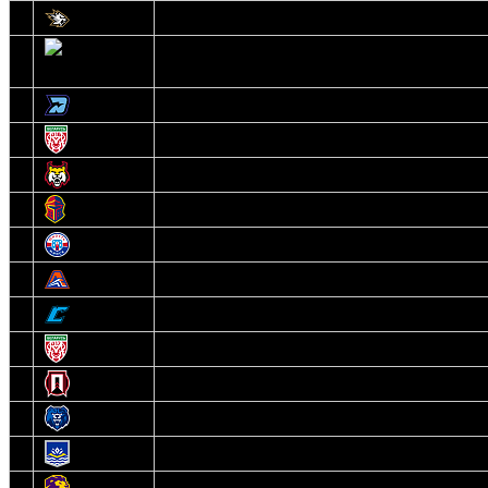
1
Белсталь
2
Ястребы
3
Динамо-Олимпик
4
U18
5
Рыси
6
Рыцари
7
Юниор
8
Локо
9
Соболь
10
U17
11
Прогресс
12
Медведи
13
Нефтехимик