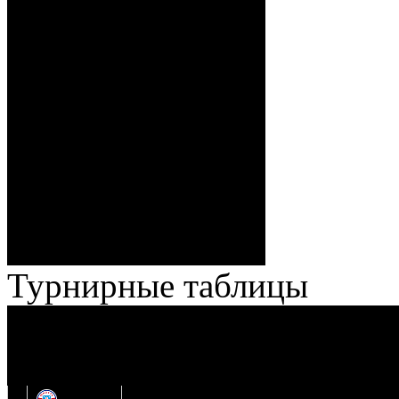
– 34:40 Гришков (Бякин,
Волченков), 0:7 – 35:18
Броски:
Стефанович (Кузьменко,
Веремеенко), 1:7 – 38:08
Спешилов (Борозна, Ерохо),
ГБ, 1:8 – 55:43 Веремеенко
(Кузьменко, Бодиловский),
ГБ, 1:9 – 56:03 Гришков
(Бякин, Тимирев), 2:9 –
57:34 Ерохо (А. Буйницкий,
Ноздрачев), 2:10 – 57:55
Кузьменко (Веремеенко)
Броски:
18 - 30
Штраф:
14 - 35
Лучшие
Ерохо – Стефанович
игроки:
Турнирные таблицы
И
Экстралига
Высшая лига
О