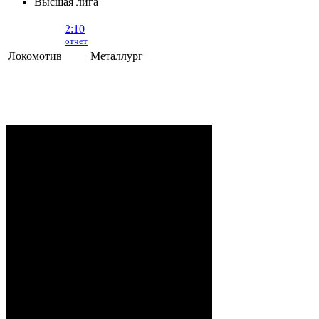
Высшая лига
2:10
отчет
Локомотив
Металлург
Локомотив - Металлург
- 2:10 (0:5, 1:2,
1:3)
ОРША
. 2 Августа, 2026 г. .. 595 (0)
зрителей. Начало в 15:35.
Рудько, Акулов, Лабзов,
Судьи:
Абломейко
Карачун (20:00), Малков
(40:00); Каменьков (К) –
Ерохо, Бучкин –
Развадовский (А) – Борозна;
Петручик – Гордейчик,
Ноздрачев – Качан (А) –
Локомотив:
Шуринов; Игнацкий –